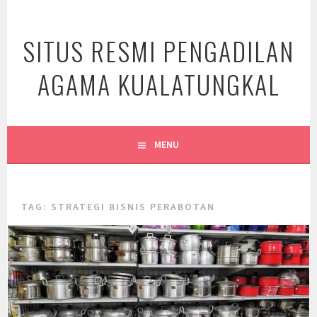
Skip
to
SITUS RESMI PENGADILAN
content
AGAMA KUALATUNGKAL
MENU
TAG:
STRATEGI BISNIS PERABOTAN