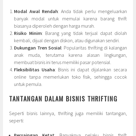
Modal Awal Rendah
: Anda tidak perlu mengeluarkan
banyak modal untuk memulai karena barang thrift
biasanya diperoleh dengan harga murah.
Risiko Minim
: Barang yang tidak terjual dapat diolah
kembali, dijual dengan diskon, atau digunakan sendiri.
Dukungan Tren Sosial
: Popularitas thrifting di kalangan
anak muda, terutama karena alasan lingkungan,
membuat bisnis ini terus memiliki pasar potensial.
Fleksibilitas Usaha
: Bisnis ini dapat dijalankan secara
online tanpa memerlukan toko fisik, sehingga cocok
untuk pemula.
TANTANGAN DALAM BISNIS THRIFTING
Seperti bisnis lainnya, thrifting juga memiliki tantangan,
seperti:
Persaingan Ketat
: Banyaknya pelaku bisnis thrift