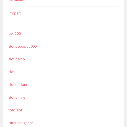
Properti
bet 200
slot deposit 5000
slot demo
slot
slot thailand
slot online
toto slot
situs slot gacor