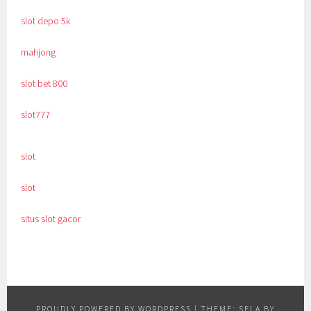
slot depo 5k
mahjong
slot bet 800
slot777
slot
slot
situs slot gacor
PROUDLY POWERED BY WORDPRESS
|
THEME: SELA BY