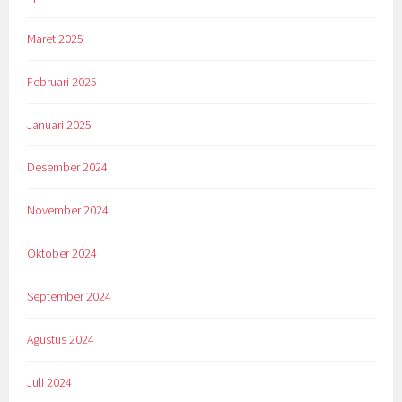
Maret 2025
Februari 2025
Januari 2025
Desember 2024
November 2024
Oktober 2024
September 2024
Agustus 2024
Juli 2024