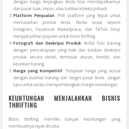
dengan harga terjangkau. Anda bisa mendapatkannya
dari pasar loak, impor, atau bahkan koleksi pribadi.
Platform Penjualan
: Pilih platform yang tepat untuk
memasarkan produk Anda. Media sosial seperti
Instagram, Facebook Marketplace, dan TikTok Shop
menjadi pilihan populer untuk bisnis thrifting.
Fotografi dan Deskripsi Produk
: Ambil foto barang
dengan pencahayaan yang baik dan tuliskan deskripsi
produk secara detail, termasuk ukuran, kondisi, dan
keunikan barang.
Harga yang Kompetitif
: Tetapkan harga yang sesuai
dengan kualitas barang dan target pasar Anda. Jangan
lupa untuk selalu memperhitungkan margin keuntungan.
KEUNTUNGAN MENJALANKAN BISNIS
THRIFTING
Bisnis thrifting memiliki banyak keuntungan yang
membuatnya layak dicoba: