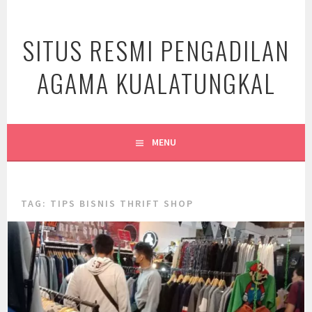
Skip
to
SITUS RESMI PENGADILAN
content
AGAMA KUALATUNGKAL
MENU
TAG:
TIPS BISNIS THRIFT SHOP