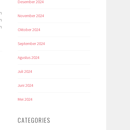
Desember 2024
n
November 2024
n
n
Oktober 2024
September 2024
Agustus 2024
Juli 2024
Juni 2024
Mei 2024
CATEGORIES