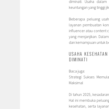
diminati. Usaha dalam
keuntungan yang tinggi ji
Beberapa peluang usaha 
layanan pembuatan konte
influencer atau content 
yang menjanjikan. Dalam 
dan kemampuan untuk ber
USAHA KESEHATAN
DIMINATI
Baca juga:
Strategi Sukses Memula
Maksimal
Di tahun 2025, kesadara
Hal ini membuka peluang
kesehatan, serta layanan