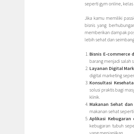
seperti gym online, kelas
Jika kamu memiliki pass
bisnis yang berhubunga
memberikan dampak posi
lebih sehat dan seimbang
Bisnis E-commerce 
barang menjadi salah s
Layanan Digital Mar
digital marketing seper
Konsultasi Kesehata
solusi praktis bagi ma
klinik.
Makanan Sehat dan 
makanan sehat seperti 
Aplikasi Kebugaran 
kebugaran tubuh seper
yang menjanjikan.