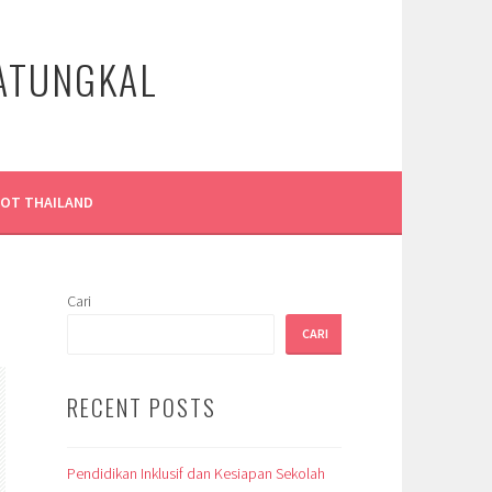
LATUNGKAL
LOT THAILAND
Cari
CARI
RECENT POSTS
Pendidikan Inklusif dan Kesiapan Sekolah