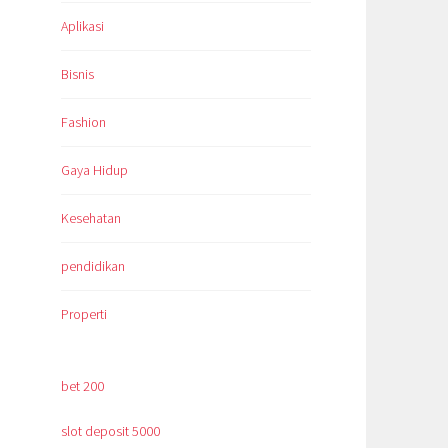
Aplikasi
Bisnis
Fashion
Gaya Hidup
Kesehatan
pendidikan
Properti
bet 200
slot deposit 5000