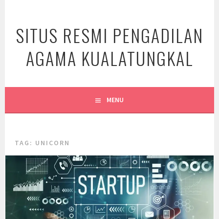
Skip
to
SITUS RESMI PENGADILAN
content
AGAMA KUALATUNGKAL
MENU
TAG:
UNICORN