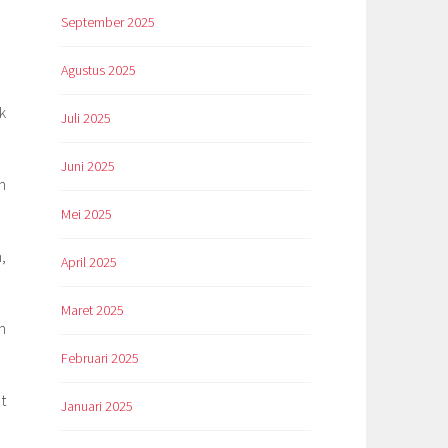
September 2025
Agustus 2025
k
Juli 2025
Juni 2025
n
Mei 2025
,
April 2025
Maret 2025
h
Februari 2025
t
Januari 2025