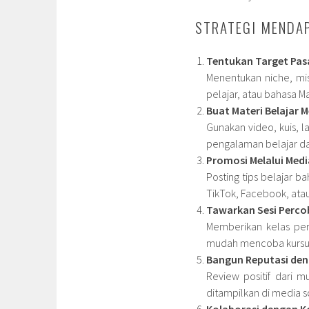
STRATEGI MENDA
Tentukan Target Pas
Menentukan niche, mis
pelajar, atau bahasa M
Buat Materi Belajar M
Gunakan video, kuis, l
pengalaman belajar da
Promosi Melalui Medi
Posting tips belajar ba
TikTok, Facebook, atau
Tawarkan Sesi Perco
Memberikan kelas per
mudah mencoba kursus 
Bangun Reputasi den
Review positif dari 
ditampilkan di media so
Kolaborasi dengan K