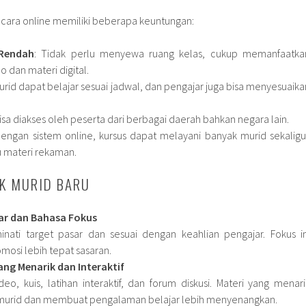
ecara online memiliki beberapa keuntungan:
 Rendah
: Tidak perlu menyewa ruang kelas, cukup memanfaatka
o dan materi digital.
Murid dapat belajar sesuai jadwal, dan pengajar juga bisa menyesuaika
bisa diakses oleh peserta dari berbagai daerah bahkan negara lain.
Dengan sistem online, kursus dapat melayani banyak murid sekaligu
u materi rekaman.
K MURID BARU
ar dan Bahasa Fokus
inati target pasar dan sesuai dengan keahlian pengajar. Fokus in
mosi lebih tepat sasaran.
ang Menarik dan Interaktif
eo, kuis, latihan interaktif, dan forum diskusi. Materi yang menari
 murid dan membuat pengalaman belajar lebih menyenangkan.