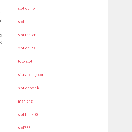
a
slot demo
,
i
slot
,
s
slot thailand
k
slot online
toto slot
situs slot gacor
.
a
slot depo 5k
,
,
mahjong
a
slot bet 800
slot777