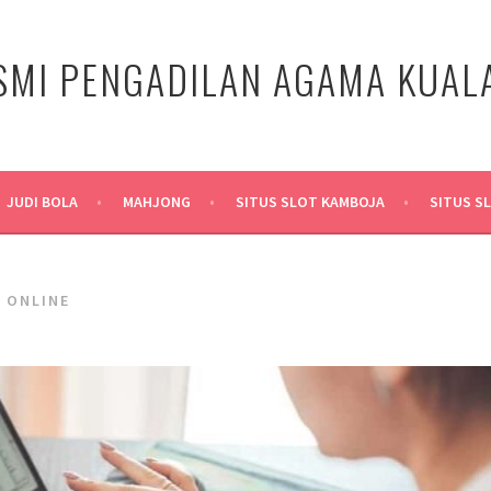
SMI PENGADILAN AGAMA KUA
JUDI BOLA
MAHJONG
SITUS SLOT KAMBOJA
SITUS S
 ONLINE