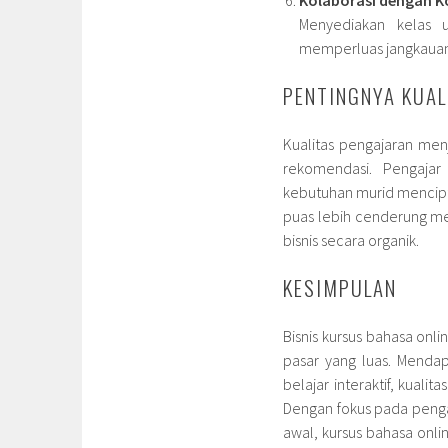
Menyediakan kelas 
memperluas jangkauan
PENTINGNYA KUAL
Kualitas pengajaran me
rekomendasi. Pengajar
kebutuhan murid mencipt
puas lebih cenderung m
bisnis secara organik.
KESIMPULAN
Bisnis kursus bahasa onl
pasar yang luas. Menda
belajar interaktif, kuali
Dengan fokus pada penga
awal, kursus bahasa onl