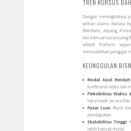
TREN KURSUS BAH
Dengan meningkatnya pe
pilihan utama. Bahasa In
Mandarin, Jepang, Korea
kini mencari kursus yang
efektif. Platform sepe
memudahkan pengajar me
KEUNGGULAN BISN
Modal Awal Rendah
konferensi video dan ma
Fleksibilitas Waktu 
harus hadir secara fisik.
Pasar Luas
: Murid da
pendapatan.
Skalabilitas Tinggi
:
lebih banyak murid.