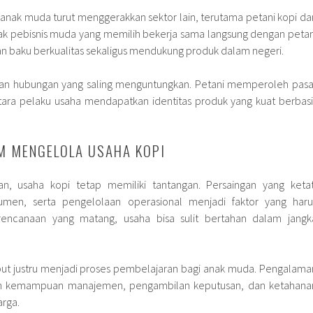
 anak muda turut menggerakkan sektor lain, terutama petani kopi da
yak pebisnis muda yang memilih bekerja sama langsung dengan petan
 baku berkualitas sekaligus mendukung produk dalam negeri.
akan hubungan yang saling menguntungkan. Petani memperoleh pasa
ntara pelaku usaha mendapatkan identitas produk yang kuat berbasi
M MENGELOLA USAHA KOPI
kan, usaha kopi tetap memiliki tantangan. Persaingan yang ketat
umen, serta pengelolaan operasional menjadi faktor yang haru
rencanaan yang matang, usaha bisa sulit bertahan dalam jangk
ut justru menjadi proses pembelajaran bagi anak muda. Pengalama
tih kemampuan manajemen, pengambilan keputusan, dan ketahana
arga.