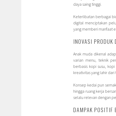
daya saing tinggi.
Keterlibatan berbagai bid
digital menciptakan pelu
yang memberi manfaat ek
INOVASI PRODUK
Anak muda dikenal adapt
varian menu, teknik pe
berbasis kopi susu, kop
kreativitas yang lahir dar
Konsep kedai pun semaki
hingga ruang kerja bersa
selalu relevan dengan 
DAMPAK POSITIF 