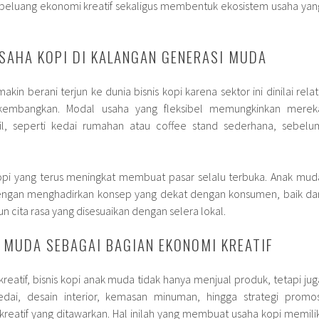
peluang ekonomi kreatif sekaligus membentuk ekosistem usaha yan
SAHA KOPI DI KALANGAN GENERASI MUDA
in berani terjun ke dunia bisnis kopi karena sektor ini dinilai relati
kembangkan. Modal usaha yang fleksibel memungkinkan merek
il, seperti kedai rumahan atau coffee stand sederhana, sebelu
kopi yang terus meningkat membuat pasar selalu terbuka. Anak mud
ngan menghadirkan konsep yang dekat dengan konsumen, baik dar
un cita rasa yang disesuaikan dengan selera lokal.
K MUDA SEBAGAI BAGIAN EKONOMI KREATIF
eatif, bisnis kopi anak muda tidak hanya menjual produk, tetapi jug
ai, desain interior, kemasan minuman, hingga strategi promos
 kreatif yang ditawarkan. Hal inilah yang membuat usaha kopi memilik