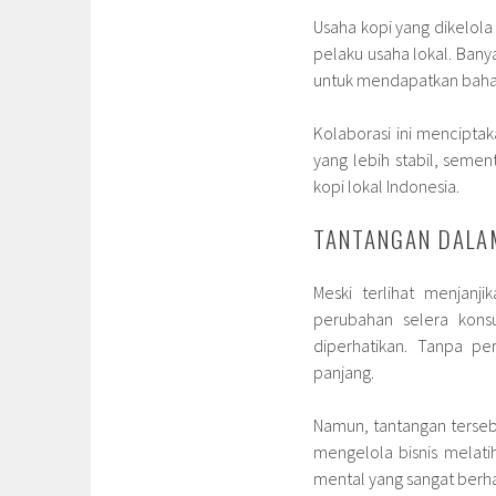
Usaha kopi yang dikelola
pelaku usaha lokal. Ban
untuk mendapatkan bahan
Kolaborasi ini mencipt
yang lebih stabil, seme
kopi lokal Indonesia.
TANTANGAN DALA
Meski terlihat menjanji
perubahan selera kons
diperhatikan. Tanpa pe
panjang.
Namun, tantangan terseb
mengelola bisnis mela
mental yang sangat berh