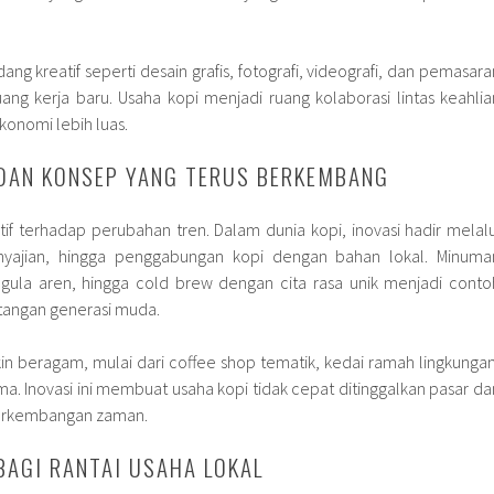
ang kreatif seperti desain grafis, fotografi, videografi, dan pemasara
ang kerja baru. Usaha kopi menjadi ruang kolaborasi lintas keahlia
onomi lebih luas.
 DAN KONSEP YANG TERUS BERKEMBANG
if terhadap perubahan tren. Dalam dunia kopi, inovasi hadir melalu
nyajian, hingga penggabungan kopi dengan bahan lokal. Minuma
i gula aren, hingga cold brew dengan cita rasa unik menjadi conto
i tangan generasi muda.
n beragam, mulai dari coffee shop tematik, kedai ramah lingkungan
ma. Inovasi ini membuat usaha kopi tidak cepat ditinggalkan pasar da
perkembangan zaman.
BAGI RANTAI USAHA LOKAL