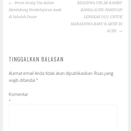
POST
Peran Orang Tua dalam
BEASISWA UIN AR-RANIRY
NAVIGATION
Mendukung Pembelajaran Anak
BANDA ACEH: PANDUAN
di Sekolah Dasar
LENGKAP 2025 UNTUK
MAHASISWA BARU & AKTIF DI
ACEH
TINGGALKAN BALASAN
Alamat email Anda tidak akan dipublikasikan.
Ruas yang
wajib ditandai
*
Komentar
*