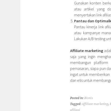
Gunakan konten berku
atau artikel yang d
menyertakan link afili
Pantau dan Optimalk
Pantau kinerja link afi
atau kampanye mana y
Lakukan A/B testing un
Affiliate marketing
adal
saja yang ingin mengha
membangun platform p
pemasaran, siapa pun dap
ingat untuk memberikan 
dan etis untuk membang
Posted in:
Bisnis
Tagged:
Affiliate marketing
,
afiliasi