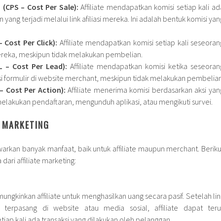
 (CPS – Cost Per Sale):
Affiliate mendapatkan komisi setiap kali ad
n yang terjadi melalui link afiliasi mereka. Ini adalah bentuk komisi yan
– Cost Per Click):
Affiliate mendapatkan komisi setiap kali seseoran
 mereka, meskipun tidak melakukan pembelian.
L – Cost Per Lead):
Affiliate mendapatkan komisi ketika seseoran
i formulir di website merchant, meskipun tidak melakukan pembelian
– Cost Per Action):
Affiliate menerima komisi berdasarkan aksi yan
i melakukan pendaftaran, mengunduh aplikasi, atau mengikuti survei.
E MARKETING
warkan banyak manfaat, baik untuk affiliate maupun merchant. Beriku
ari affiliate marketing:
mungkinkan affiliate untuk menghasilkan uang secara pasif. Setelah lin
an terpasang di website atau media sosial, affiliate dapat teru
tiap kali ada transaksi yang dilakukan oleh pelanggan.