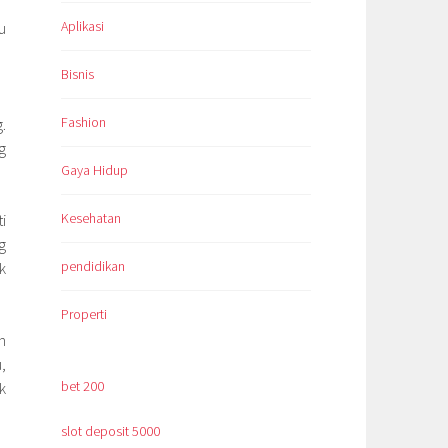
Aplikasi
u
Bisnis
Fashion
.
g
Gaya Hidup
Kesehatan
i
g
pendidikan
k
Properti
h
,
bet 200
k
slot deposit 5000