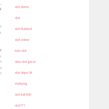
,
slot demo
k
slot
n
slot thailand
.
slot online
a
toto slot
,
n
situs slot gacor
u
slot depo 5k
n
mahjong
slot bet 800
slot777