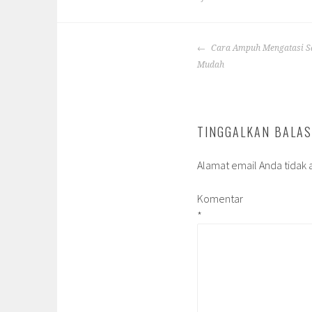
POST
Cara Ampuh Mengatasi Sa
NAVIGATION
Mudah
TINGGALKAN BALA
Alamat email Anda tidak a
Komentar
*