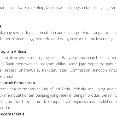
memulai affiliate marketing, berikut adalah langkah-langkah yang perl
t
pik yang sesuai dengan minat dan audiens target Anda sangat penting
liki permintaan tinggi dan relevansi dengan produk atau layanan yan
ogram Afiliasi
 carilah program afiliasi yang sesuai. Banyak perusahaan besar sepert
ickBank menawarkan program afiliasi. Anda juga dapat bergabun
iasi seperti ShareASale, Rakuten, atau Commission Junction untu
rchant.
m untuk Pemasaran
epat untuk memasarkan link afiliasi Anda. Website atau blog adala
uk membuat konten panjang yang relevan dengan produk. Selain itu
nstagram, YouTube, atau TikTok juga bisa menjadi saluran efektif untu
produk.
ecara Efektif