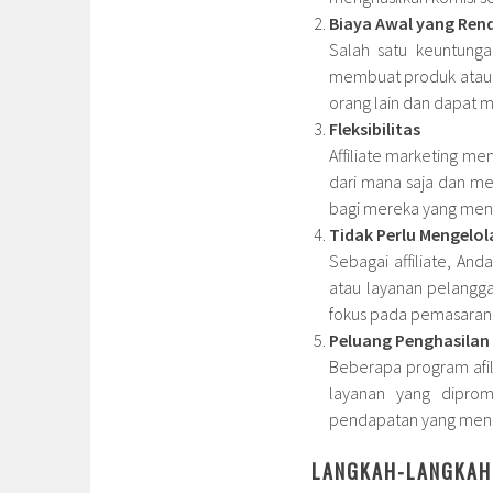
Biaya Awal yang Ren
Salah satu keuntungan
membuat produk atau 
orang lain dan dapat m
Fleksibilitas
Affiliate marketing mem
dari mana saja dan me
bagi mereka yang menc
Tidak Perlu Mengelol
Sebagai affiliate, An
atau layanan pelangga
fokus pada pemasaran
Peluang Penghasilan
Beberapa program afil
layanan yang dipromo
pendapatan yang mengu
LANGKAH-LANGKAH 