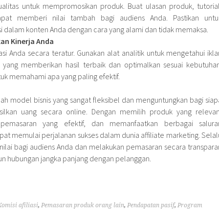
alitas untuk mempromosikan produk. Buat ulasan produk, tutorial
apat memberi nilai tambah bagi audiens Anda. Pastikan untu
asi dalam konten Anda dengan cara yang alami dan tidak memaksa.
an Kinerja Anda
liasi Anda secara teratur. Gunakan alat analitik untuk mengetahui ikla
ang memberikan hasil terbaik dan optimalkan sesuai kebutuhan
tuk memahami apa yang paling efektif.
ah model bisnis yang sangat fleksibel dan menguntungkan bagi siap
silkan uang secara online. Dengan memilih produk yang relevan
emasaran yang efektif, dan memanfaatkan berbagai salura
at memulai perjalanan sukses dalam dunia affiliate marketing. Selal
nilai bagi audiens Anda dan melakukan pemasaran secara transpara
un hubungan jangka panjang dengan pelanggan.
Komisi afiliasi
,
Pemasaran produk orang lain
,
Pendapatan pasif
,
Program