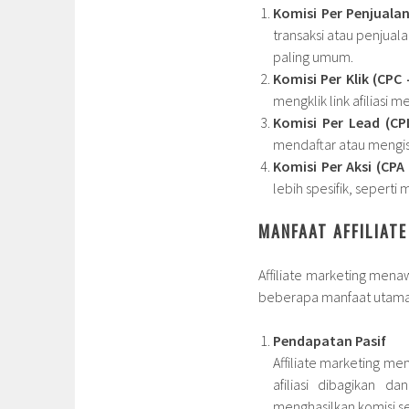
Komisi Per Penjualan
transaksi atau penjuala
paling umum.
Komisi Per Klik (CPC 
mengklik link afiliasi
Komisi Per Lead (CP
mendaftar atau mengis
Komisi Per Aksi (CPA 
lebih spesifik, sepert
MANFAAT AFFILIAT
Affiliate marketing mena
beberapa manfaat utama d
Pendapatan Pasif
Affiliate marketing me
afiliasi dibagikan d
menghasilkan komisi se