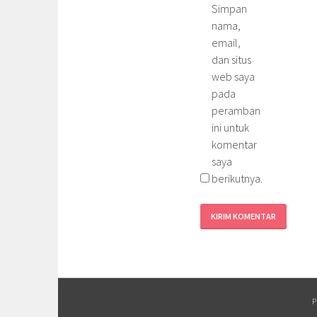
Simpan
nama,
email,
dan situs
web saya
pada
peramban
ini untuk
komentar
saya
berikutnya.