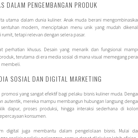
TAS DALAM PENGEMBANGAN PRODUK
jata utama dalam dunia kuliner. Anak muda berani mengombinasika
n sentuhan modern, menciptakan menu unik yang mudah dikenali
ti rumit, tetapi relevan dengan selera pasar.
 perhatian khusus. Desain yang menarik dan fungsional mamp
 produk, terutama di era media sosial di mana visual memegang pera
n membeli.
IA SOSIAL DAN DIGITAL MARKETING
t promosi yang sangat efektif bagi pelaku bisnis kuliner muda. Denga
dan autentik, mereka mampu membangun hubungan langsung denga
alik dapur, proses produksi, hingga interaksi sederhana di kolo
epercayaan konsumen.
rm digital juga membantu dalam pengelolaan bisnis. Mulai dar
ga analisis perilaku pelanggan, semua dapat dilakukan lebih efisien.