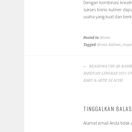
Dengan kombinasi kreati
sukses bisnis kuliner d
usaha yang kuat dan berk
Posted in:
Bisnis
Tagged:
Bisnis Kuliner
,
inspi
POST
BEASISWA UIN AR-RANI
NAVIGATION
PANDUAN LENGKAP 2025 U
BARU & AKTIF DI ACEH
TINGGALKAN BALA
Alamat email Anda tidak a