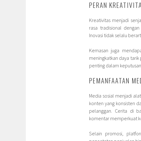
PERAN KREATIVI
Kreativitas menjadi sen
rasa tradisional denga
Inovasi tidak selalu berar
Kemasan juga mendapat
meningkatkan daya tarik
penting dalam keputusa
PEMANFAATAN MED
Media sosial menjadi ala
konten yang konsisten 
pelanggan. Cerita di b
komentar memperkuat k
Selain promosi, platfo
pencatatan penjualan hing