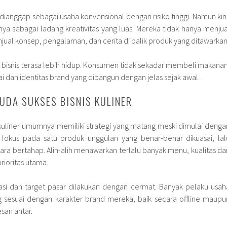
ng dianggap sebagai usaha konvensional dengan risiko tinggi. Namun kini
sebagai ladang kreativitas yang luas. Mereka tidak hanya menjua
jual konsep, pengalaman, dan cerita di balik produk yang ditawarkan
bisnis terasa lebih hidup. Konsumen tidak sekadar membeli makanan
ai dan identitas brand yang dibangun dengan jelas sejak awal.
UDA SUKSES BISNIS KULINER
 kuliner umumnya memiliki strategi yang matang meski dimulai denga
 fokus pada satu produk unggulan yang benar-benar dikuasai, lal
 bertahap. Alih-alih menawarkan terlalu banyak menu, kualitas da
rioritas utama.
okasi dan target pasar dilakukan dengan cermat. Banyak pelaku usah
 sesuai dengan karakter brand mereka, baik secara offline maupu
san antar.