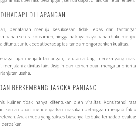
DIHADAPI DI LAPANGAN
ikan, perjalanan menuju kesuksesan tidak lepas dari tantangan
perubahan selera konsumen, hingga naiknya biaya bahan baku menjad
uda dituntut untuk cepat beradaptasi tanpa mengorbankan kualitas.
enaga juga menjadi tantangan, terutama bagi mereka yang masi
menjalani aktivitas lain. Disiplin dan kemampuan mengatur priorita
lanjutan usaha.
 DAN BERKEMBANG JANGKA PANJANG
is kuliner tidak hanya ditentukan oleh viralitas. Konsistensi rasa
dan kemampuan mendengarkan masukan pelanggan menjadi fakto
relevan. Anak muda yang sukses biasanya terbuka terhadap evaluas
 perbaikan.