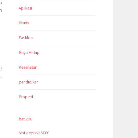
a
Aplikasi
n
Bisnis
Fashion
Gaya Hidup
Kesehatan
i
pendidikan
Properti
bet 200
slot deposit 5000