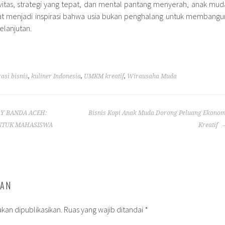
vitas, strategi yang tepat, dan mental pantang menyerah, anak mud
apat menjadi inspirasi bahwa usia bukan penghalang untuk membangu
elanjutan.
rasi bisnis
,
kuliner Indonesia
,
UMKM kreatif
,
Wirausaha Muda
RY BANDA ACEH:
Bisnis Kopi Anak Muda Dorong Peluang Ekonom
NTUK MAHASISWA
Kreatif
SAN
kan dipublikasikan.
Ruas yang wajib ditandai
*