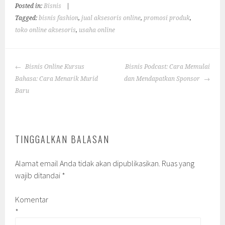
Posted in:
Bisnis
|
Tagged:
bisnis fashion
,
jual aksesoris online
,
promosi produk
,
toko online aksesoris
,
usaha online
POST
Bisnis Online Kursus
Bisnis Podcast: Cara Memulai
NAVIGATION
Bahasa: Cara Menarik Murid
dan Mendapatkan Sponsor
Baru
TINGGALKAN BALASAN
Alamat email Anda tidak akan dipublikasikan.
Ruas yang
wajib ditandai
*
Komentar
*