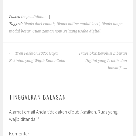
Posted in:
pendidikan
|
Tagged:
Bisnis dari rumah
,
Bisnis online modal kecil
,
Bisnis tanpa
modal besar
,
Cuan zaman now
,
Peluang usaha digital
POST
Tren Fashion 2025: Gaya
Traveloka: Revolusi Liburan
NAVIGATION
Kekinian yang Wajib Kamu Coba
Digital yang Praktis dan
Inovatif
TINGGALKAN BALASAN
Alamat email Anda tidak akan dipublikasikan.
Ruas yang
wajib ditandai
*
Komentar