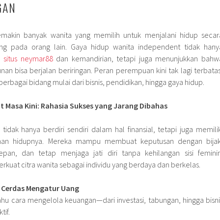
GAN
makin banyak wanita yang memilih untuk menjalani hidup secar
ng pada orang lain. Gaya hidup wanita independent tidak hany
n
situs neymar88
dan kemandirian, tetapi juga menunjukkan bahw
n bisa berjalan beriringan. Peran perempuan kini tak lagi terbatas
berbagai bidang mulai dari bisnis, pendidikan, hingga gaya hidup.
t Masa Kini: Rahasia Sukses yang Jarang Dibahas
dak hanya berdiri sendiri dalam hal finansial, tetapi juga memilik
lihan hidupnya. Mereka mampu membuat keputusan dengan bijak
n, dan tetap menjaga jati diri tanpa kehilangan sisi feminin
rkuat citra wanita sebagai individu yang berdaya dan berkelas.
n Cerdas Mengatur Uang
hu cara mengelola keuangan—dari investasi, tabungan, hingga bisni
if.