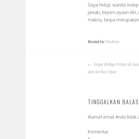
Gaya hidup wanita indep
jawab, kepercayaan diri
makna, tanpa melupakan 
Posted in:
Fashion
POST
Gaya Hidup Urban di Asia:
NAVIGATION
dan Serba Cepat
TINGGALKAN BALA
Alamat email Anda tidak a
Komentar
*