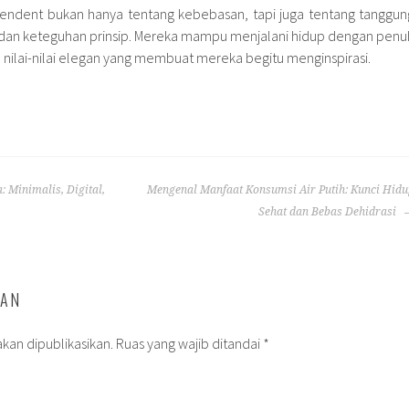
endent bukan hanya tentang kebebasan, tapi juga tentang tanggun
, dan keteguhan prinsip. Mereka mampu menjalani hidup dengan penu
nilai-nilai elegan yang membuat mereka begitu menginspirasi.
 Minimalis, Digital,
Mengenal Manfaat Konsumsi Air Putih: Kunci Hidu
Sehat dan Bebas Dehidrasi
SAN
kan dipublikasikan.
Ruas yang wajib ditandai
*