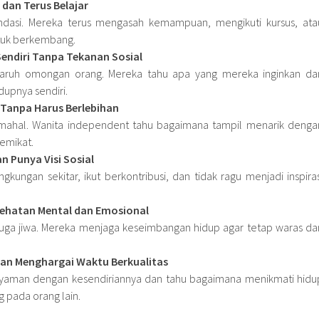
 dan Terus Belajar
ndasi. Mereka terus mengasah kemampuan, mengikuti kursus, ata
tuk berkembang.
endiri Tanpa Tekanan Sosial
aruh omongan orang. Mereka tahu apa yang mereka inginkan da
dupnya sendiri.
Tanpa Harus Berlebihan
 mahal. Wanita independent tahu bagaimana tampil menarik denga
emikat.
n Punya Visi Sosial
gkungan sekitar, ikut berkontribusi, dan tidak ragu menjadi inspiras
ehatan Mental dan Emosional
pi juga jiwa. Mereka menjaga keseimbangan hidup agar tetap waras da
dan Menghargai Waktu Berkualitas
yaman dengan kesendiriannya dan tahu bagaimana menikmati hidu
 pada orang lain.