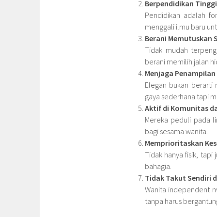
Berpendidikan Tinggi
Pendidikan adalah fo
menggali ilmu baru un
Berani Memutuskan S
Tidak mudah terpeng
berani memilih jalan hi
Menjaga Penampilan 
Elegan bukan berarti
gaya sederhana tapi m
Aktif di Komunitas da
Mereka peduli pada lin
bagi sesama wanita.
Memprioritaskan Kes
Tidak hanya fisik, ta
bahagia.
Tidak Takut Sendiri 
Wanita independent n
tanpa harus bergantung