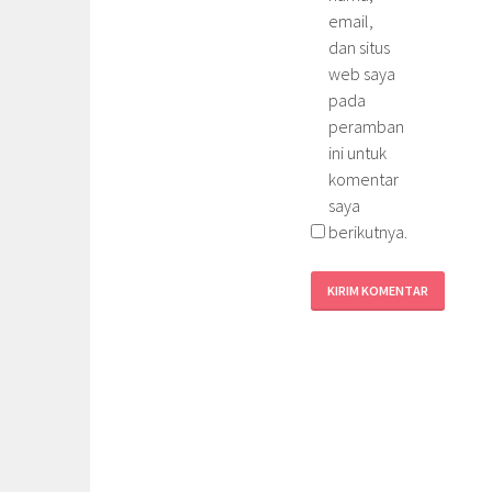
email,
dan situs
web saya
pada
peramban
ini untuk
komentar
saya
berikutnya.