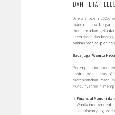
DAN TETAP ELE
Di era modern 2025, se
mandiri tanpa bergantu
mencerminkan kekuata
kecerdasan dan keangguna
bahkan menjadi pionir di 
Baca juga: Wanita Heba
Perempuan independen ti
kontrol penuh atas pi
merencanakan masa depa
Munculnya tren ini mempe
Finansial Mandiri da
Wanita independent ta
sampingan yang produkt