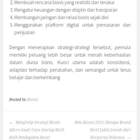
Membuat rencana bisnis yang realistis dan terukur
Mengatur keuangan dengan disiplin dan transparan
Membangun jaringan dan relasi bisnis sejak dini
Menggunakan platform digital untuk pemasaran dan
penjualan
Dengan menerapkan strategi-strategi tersebut, pemula
memiliki peluang lebih besar untuk meraih keberhasilan
dalam dunia bisnis. Kunci utama adalah konsistensi,
adaptasi terhadap perubahan, dan semangat untuk terus
belajar dan berkembang
Posted in:
Bisnis
POST
Mengintip Strategi Bisnis
Peta Bisnis 2025: Kenapa Brand
NAVIGATION
Micro SaaS: Cara Startup Kecil
Kecil Lebih Lincah dari
Raih Pendapatan Besar
Korporasi Raksasa