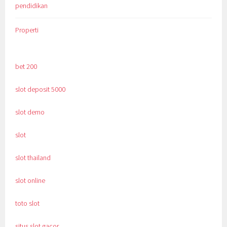
pendidikan
Properti
bet 200
slot deposit 5000
slot demo
slot
slot thailand
slot online
toto slot
situs slot gacor