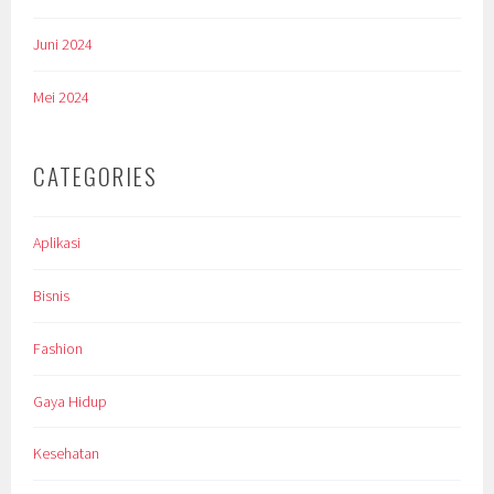
Juni 2024
Mei 2024
CATEGORIES
Aplikasi
Bisnis
Fashion
Gaya Hidup
Kesehatan