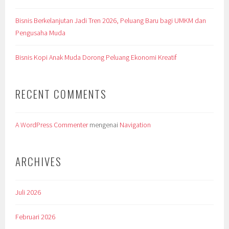
Bisnis Berkelanjutan Jadi Tren 2026, Peluang Baru bagi UMKM dan
Pengusaha Muda
Bisnis Kopi Anak Muda Dorong Peluang Ekonomi Kreatif
RECENT COMMENTS
A WordPress Commenter
mengenai
Navigation
ARCHIVES
Juli 2026
Februari 2026