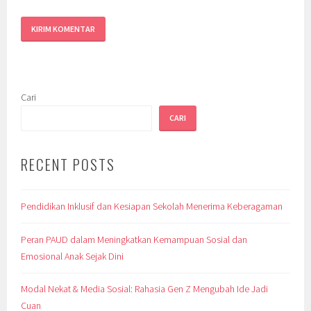
Cari
CARI
RECENT POSTS
Pendidikan Inklusif dan Kesiapan Sekolah Menerima Keberagaman
Peran PAUD dalam Meningkatkan Kemampuan Sosial dan
Emosional Anak Sejak Dini
Modal Nekat & Media Sosial: Rahasia Gen Z Mengubah Ide Jadi
Cuan