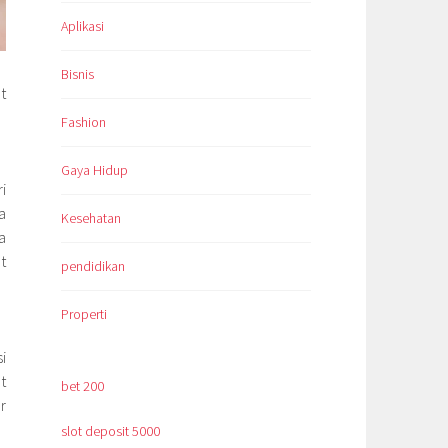
Aplikasi
Bisnis
t
Fashion
Gaya Hidup
i
a
Kesehatan
a
t
pendidikan
Properti
i
t
bet 200
r
slot deposit 5000