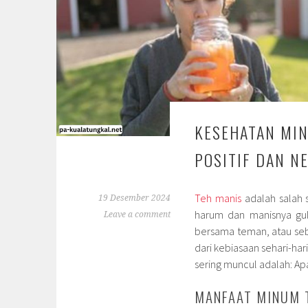
KESEHATAN MIN
POSITIF DAN N
Teh manis
adalah salah 
19 Desember 2024
harum dan manisnya gul
Leave a comment
bersama teman, atau seb
dari kebiasaan sehari-h
sering muncul adalah: Ap
MANFAAT MINUM 