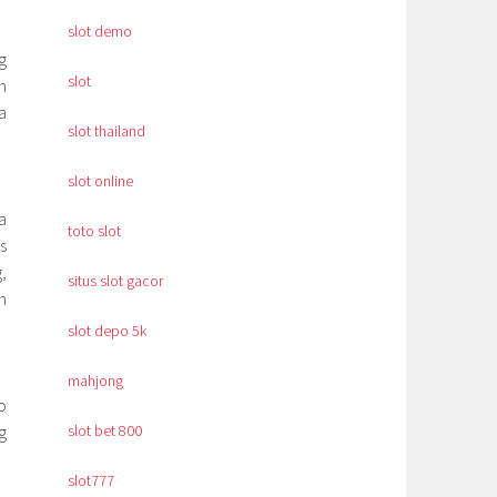
slot demo
g
slot
n
a
slot thailand
slot online
a
toto slot
s
,
situs slot gacor
n
slot depo 5k
mahjong
o
g
slot bet 800
slot777