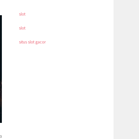
slot
slot
situs slot gacor
a