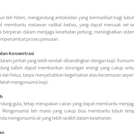
pun teh hitam, mengandung antioksidan yang bermanfaat bagi tubuh
at membantu melawan radikal bebas, yang dapat merusak sel-se
juga berperan dalam menjaga kesehatan jantung, meningkatkan siste
emperlambat proses penuaan.
 dan Konsentrasi
alam jumlah yang lebih rendah dibandingkan dengan kopi. Konsums
dung kafein dapat memberikan dorongan energi yang cukup untu
i dan fokus, tanpa menyebabkan kegelisahan atau kecemasan sepert
etelah mengonsumsi kopi.
uh
ndung gula, tetap merupakan cairan yang dapat membantu menjag
h. Mengonsumsi teh manis yang cukup bisa membantu tubuh teta
 Anda mengonsumsi air yang lebih sedikit dalam keseharian.
an