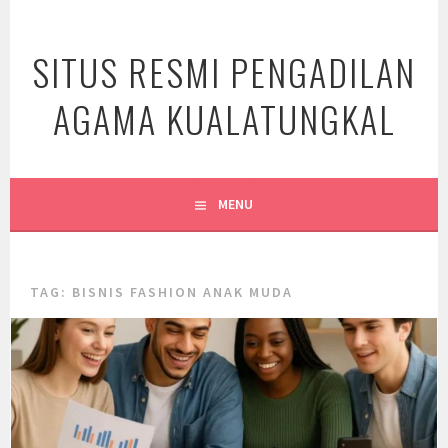
Skip
to
SITUS RESMI PENGADILAN
content
AGAMA KUALATUNGKAL
MENU
TAG:
BISNIS FASHION ANAK MUDA