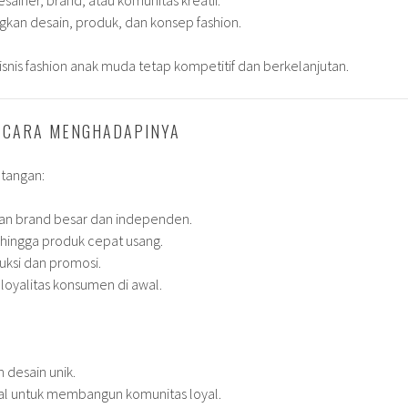
kan desain, produk, dan konsep fashion.
isnis fashion anak muda tetap kompetitif dan berkelanjutan.
N CARA MENGHADAPINYA
ntangan:
gan brand besar dan independen.
hingga produk cepat usang.
uksi dan promosi.
oyalitas konsumen di awal.
 desain unik.
al untuk membangun komunitas loyal.