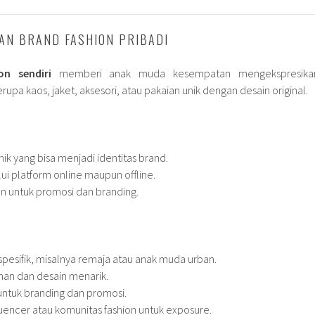
DAN BRAND FASHION PRIBADI
on sendiri
memberi anak muda kesempatan mengekspresika
erupa kaos, jaket, aksesori, atau pakaian unik dengan desain original.
ik yang bisa menjadi identitas brand.
i platform online maupun offline.
n untuk promosi dan branding.
 spesifik, misalnya remaja atau anak muda urban.
han dan desain menarik.
untuk branding dan promosi.
uencer atau komunitas fashion untuk exposure.