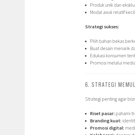
Produk unik dan eksklus
Modal awal relatif kecil
Strategi sukses:
Pilih bahan bekas berku
Buat desain menarik da
Edukasi konsumen tent
Promosi melalui media 
6. STRATEGI MEMU
Strategi penting agar bisn
Riset pasar:
pahami tr
Branding kuat:
identi
Promosi digital:
media
Kolaborasi:
dengan des