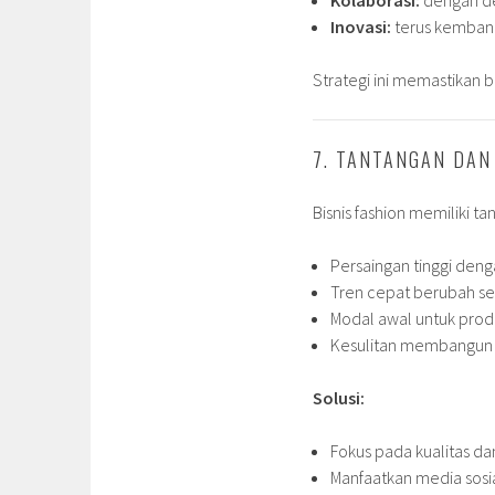
Inovasi:
terus kembang
Strategi ini memastikan b
7. TANTANGAN DA
Bisnis fashion memiliki ta
Persaingan tinggi den
Tren cepat berubah se
Modal awal untuk prod
Kesulitan membangun l
Solusi:
Fokus pada kualitas dan
Manfaatkan media sosi