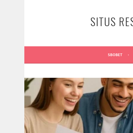
Skip
to
SITUS RE
content
SBOBET