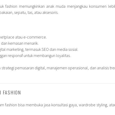
ntuk fashion memungkinkan anak muda menjangkau konsumen lebi
akaian, sepatu, tas, atau aksesoris.
ketplace atau e-commerce.
d dan kemasan menarik.
gital marketing, termasuk SEO dan media sosial.
ggan responsif untuk membangun loyalitas.
 strategi pemasaran digital, manajemen operasional, dan analisis tre
I FASHION
m fashion bisa membuka jasa konsultasi gaya, wardrobe styling, ata