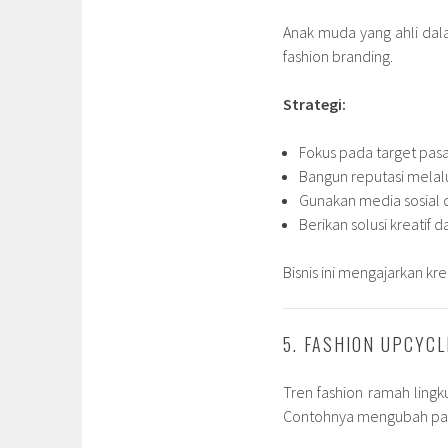
Anak muda yang ahli dala
fashion branding.
Strategi:
Fokus pada target pasa
Bangun reputasi melalu
Gunakan media sosial d
Berikan solusi kreatif d
Bisnis ini mengajarkan kr
5. FASHION UPCYC
Tren fashion ramah lin
Contohnya mengubah paka