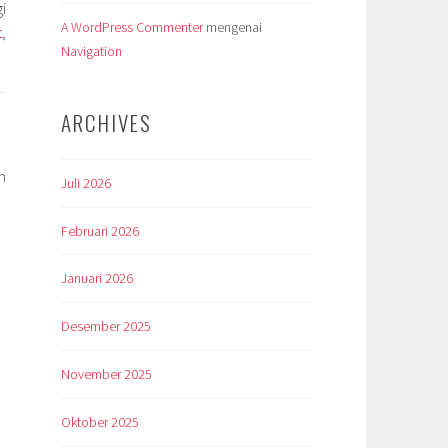
i
A WordPress Commenter
mengenai
t
,
Navigation
ARCHIVES
n
Juli 2026
Februari 2026
Januari 2026
Desember 2025
November 2025
Oktober 2025