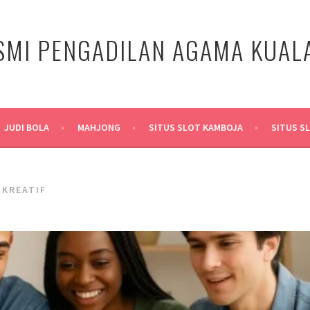
SMI PENGADILAN AGAMA KUA
JUDI BOLA
MAHJONG
SITUS SLOT KAMBOJA
SITUS S
 KREATIF