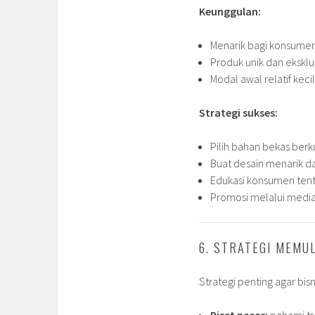
Keunggulan:
Menarik bagi konsumen
Produk unik dan eksklus
Modal awal relatif kecil
Strategi sukses:
Pilih bahan bekas berku
Buat desain menarik da
Edukasi konsumen tent
Promosi melalui media 
6. STRATEGI MEMU
Strategi penting agar bisn
Riset pasar:
pahami tr