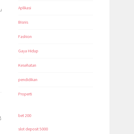
Aplikasi
u
Bisnis
Fashion
Gaya Hidup
Kesehatan
pendidikan
Properti
bet 200
.
slot deposit 5000