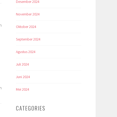
Desember 2024
November 2024
h
Oktober 2024
September 2024
Agustus 2024
Juli 2024
Juni 2024
n
Mei 2024
CATEGORIES