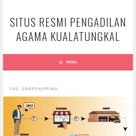
Skip
to
SITUS RESMI PENGADILAN
content
AGAMA KUALATUNGKAL
MENU
TAG:
DROPSHIPPING