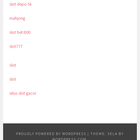
slot depo 5k
mahjong
slot bet 800
slot777
slot
slot
situs slot gacor
PROUDLY POWERED BY WORDPRESS
|
THEME: SELA BY
WORDPRESS.COM
.