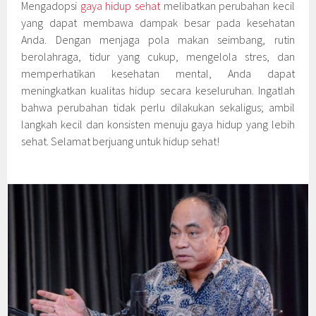
Mengadopsi
gaya hidup sehat
melibatkan perubahan kecil
yang dapat membawa dampak besar pada kesehatan
Anda. Dengan menjaga pola makan seimbang, rutin
berolahraga, tidur yang cukup, mengelola stres, dan
memperhatikan kesehatan mental, Anda dapat
meningkatkan kualitas hidup secara keseluruhan. Ingatlah
bahwa perubahan tidak perlu dilakukan sekaligus; ambil
langkah kecil dan konsisten menuju gaya hidup yang lebih
sehat. Selamat berjuang untuk hidup sehat!