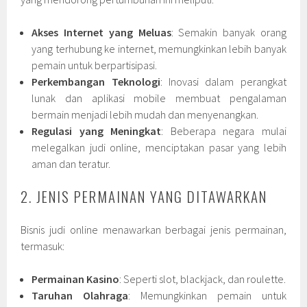
Akses Internet yang Meluas
: Semakin banyak orang
yang terhubung ke internet, memungkinkan lebih banyak
pemain untuk berpartisipasi.
Perkembangan Teknologi
: Inovasi dalam perangkat
lunak dan aplikasi mobile membuat pengalaman
bermain menjadi lebih mudah dan menyenangkan.
Regulasi yang Meningkat
: Beberapa negara mulai
melegalkan judi online, menciptakan pasar yang lebih
aman dan teratur.
2. JENIS PERMAINAN YANG DITAWARKAN
Bisnis judi online menawarkan berbagai jenis permainan,
termasuk:
Permainan Kasino
: Seperti slot, blackjack, dan roulette.
Taruhan Olahraga
: Memungkinkan pemain untuk