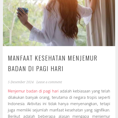
MANFAAT KESEHATAN MENJEMUR
BADAN DI PAGI HARI
5 Desember 2024
Leave a comment
Menjemur badan di pagi hari
adalah kebiasaan yang telah
dilakukan banyak orang, terutama di negara tropis seperti
Indonesia. Aktivitas ini tidak hanya menyenangkan, tetapi
juga memiliki sejumlah manfaat kesehatan yang signifikan.
Berikut adalah beberapa alasan mengapa menjemur