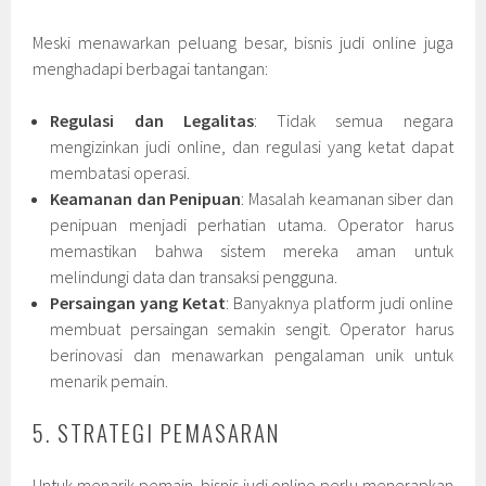
Meski menawarkan peluang besar, bisnis judi online juga
menghadapi berbagai tantangan:
Regulasi dan Legalitas
: Tidak semua negara
mengizinkan judi online, dan regulasi yang ketat dapat
membatasi operasi.
Keamanan dan Penipuan
: Masalah keamanan siber dan
penipuan menjadi perhatian utama. Operator harus
memastikan bahwa sistem mereka aman untuk
melindungi data dan transaksi pengguna.
Persaingan yang Ketat
: Banyaknya platform judi online
membuat persaingan semakin sengit. Operator harus
berinovasi dan menawarkan pengalaman unik untuk
menarik pemain.
5. STRATEGI PEMASARAN
Untuk menarik pemain, bisnis judi online perlu menerapkan