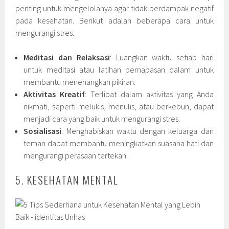
penting untuk mengelolanya agar tidak berdampak negatif
pada kesehatan. Berikut adalah beberapa cara untuk
mengurangi stres:
Meditasi dan Relaksasi
: Luangkan waktu setiap hari
untuk meditasi atau latihan pernapasan dalam untuk
membantu menenangkan pikiran.
Aktivitas Kreatif
: Terlibat dalam aktivitas yang Anda
nikmati, seperti melukis, menulis, atau berkebun, dapat
menjadi cara yang baik untuk mengurangi stres.
Sosialisasi
: Menghabiskan waktu dengan keluarga dan
teman dapat membantu meningkatkan suasana hati dan
mengurangi perasaan tertekan.
5. KESEHATAN MENTAL