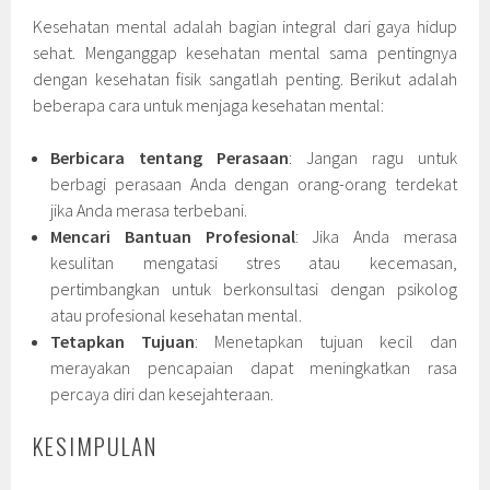
Kesehatan mental adalah bagian integral dari gaya hidup
sehat. Menganggap kesehatan mental sama pentingnya
dengan kesehatan fisik sangatlah penting. Berikut adalah
beberapa cara untuk menjaga kesehatan mental:
Berbicara tentang Perasaan
: Jangan ragu untuk
berbagi perasaan Anda dengan orang-orang terdekat
jika Anda merasa terbebani.
Mencari Bantuan Profesional
: Jika Anda merasa
kesulitan mengatasi stres atau kecemasan,
pertimbangkan untuk berkonsultasi dengan psikolog
atau profesional kesehatan mental.
Tetapkan Tujuan
: Menetapkan tujuan kecil dan
merayakan pencapaian dapat meningkatkan rasa
percaya diri dan kesejahteraan.
KESIMPULAN