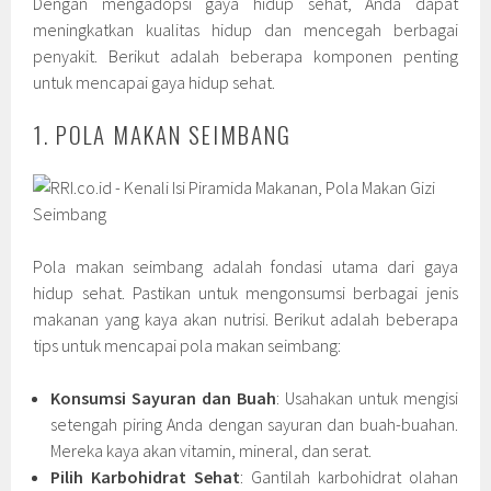
Dengan mengadopsi gaya hidup sehat, Anda dapat
meningkatkan kualitas hidup dan mencegah berbagai
penyakit. Berikut adalah beberapa komponen penting
untuk mencapai gaya hidup sehat.
1. POLA MAKAN SEIMBANG
Pola makan seimbang adalah fondasi utama dari gaya
hidup sehat. Pastikan untuk mengonsumsi berbagai jenis
makanan yang kaya akan nutrisi. Berikut adalah beberapa
tips untuk mencapai pola makan seimbang:
Konsumsi Sayuran dan Buah
: Usahakan untuk mengisi
setengah piring Anda dengan sayuran dan buah-buahan.
Mereka kaya akan vitamin, mineral, dan serat.
Pilih Karbohidrat Sehat
: Gantilah karbohidrat olahan