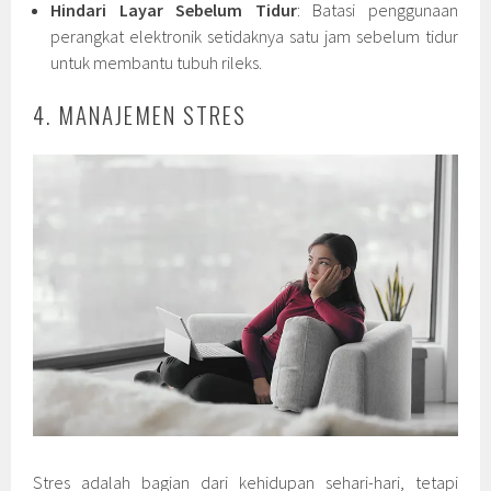
Hindari Layar Sebelum Tidur
: Batasi penggunaan
perangkat elektronik setidaknya satu jam sebelum tidur
untuk membantu tubuh rileks.
4. MANAJEMEN STRES
Stres adalah bagian dari kehidupan sehari-hari, tetapi