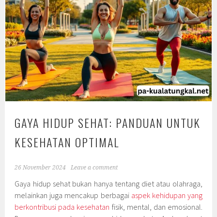
GAYA HIDUP SEHAT: PANDUAN UNTUK
KESEHATAN OPTIMAL
26 November 2024
Leave a comment
Gaya hidup sehat bukan hanya tentang diet atau olahraga,
melainkan juga mencakup berbagai
aspek kehidupan yang
berkontribusi pada kesehatan
fisik, mental, dan emosional.