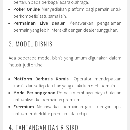
bertaruh pada berbagai acara olahraga.
Poker Online
: Menyediakan platform bagi pemain untuk
berkompetisi satu sama lain.
Permainan Live Dealer
: Menawarkan pengalaman
bermain yang lebih interaktif dengan dealer sungguhan.
3. MODEL BISNIS
Ada beberapa model bisnis yang umum digunakan dalam
industri judi online:
Platform Berbasis Komisi
: Operator mendapatkan
komisi dari setiap taruhan yang dilakukan oleh pemain.
Model Berlangganan
: Pemain membayar biaya bulanan
untuk akses ke permainan premium.
Freemium
: Menawarkan permainan gratis dengan opsi
untuk membeli fitur premium atau chip.
4. TANTANGAN DAN RISIKO