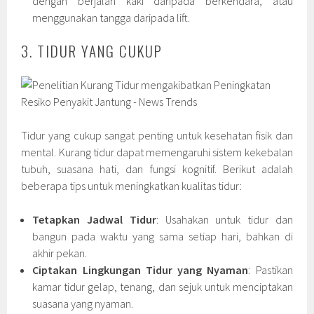
dengan berjalan kaki daripada berkendara, atau
menggunakan tangga daripada lift.
3. TIDUR YANG CUKUP
Tidur yang cukup sangat penting untuk kesehatan fisik dan
mental. Kurang tidur dapat memengaruhi sistem kekebalan
tubuh, suasana hati, dan fungsi kognitif. Berikut adalah
beberapa tips untuk meningkatkan kualitas tidur:
Tetapkan Jadwal Tidur
: Usahakan untuk tidur dan
bangun pada waktu yang sama setiap hari, bahkan di
akhir pekan.
Ciptakan Lingkungan Tidur yang Nyaman
: Pastikan
kamar tidur gelap, tenang, dan sejuk untuk menciptakan
suasana yang nyaman.