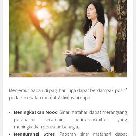
Menjemur badan di pagi hari juga dapat berdampak positif
pada kesehatan mental. Aktivitas ini dapat:
Meningkatkan Mood
: Sinar matahari dapat merangsang
pelepasan serotonin, neurotransmitter yang
meningkatkan perasaan bahagia.
Mengurangi Stres
: Paparan sinar matahari dapat