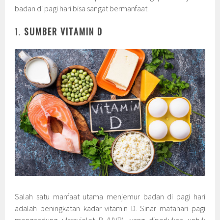
badan di pagi hari bisa sangat bermanfaat.
1.
SUMBER VITAMIN D
Salah satu manfaat utama menjemur badan di pagi hari
adalah peningkatan kadar vitamin D. Sinar matahari pagi