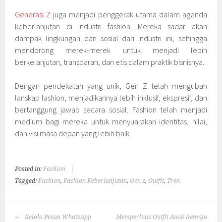
Generasi Z
juga menjadi penggerak utama dalam agenda
keberlanjutan di industri fashion. Mereka sadar akan
dampak lingkungan dan sosial dari industri ini, sehingga
mendorong merek-merek untuk menjadi lebih
berkelanjutan, transparan, dan etis dalam praktik bisnisnya.
Dengan pendekatan yang unik, Gen Z telah mengubah
lanskap fashion, menjadikannya lebih inklusif, ekspresif, dan
bertanggung jawab secara sosial. Fashion telah menjadi
medium bagi mereka untuk menyuarakan identitas, nilai,
dan visi masa depan yang lebih baik.
Posted in:
Fashion
|
Tagged:
Fashion
,
Fashion Keberlanjutan
,
Gen z
,
Outfit
,
Tren
POST
Kelola Pesan WhatsApp
Memperluas Outfit Anak Remaja