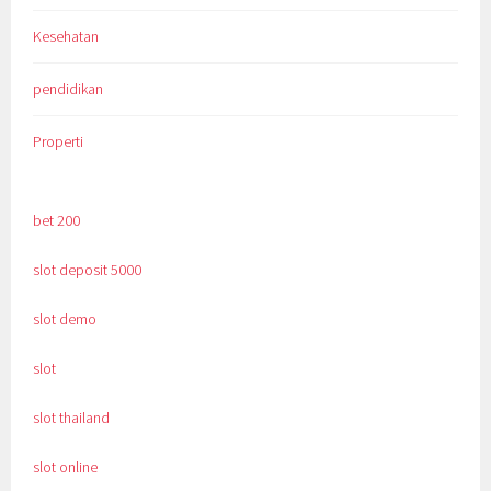
Kesehatan
pendidikan
Properti
bet 200
slot deposit 5000
slot demo
slot
slot thailand
slot online