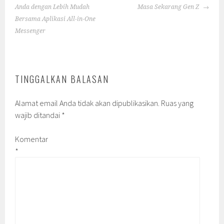
NAVIGATION
Anda dengan Lebih Mudah
Masa Sekarang Gen Z
Bersama Aplikasi All-in-One
Messenger
TINGGALKAN BALASAN
Alamat email Anda tidak akan dipublikasikan.
Ruas yang
wajib ditandai
*
Komentar
*