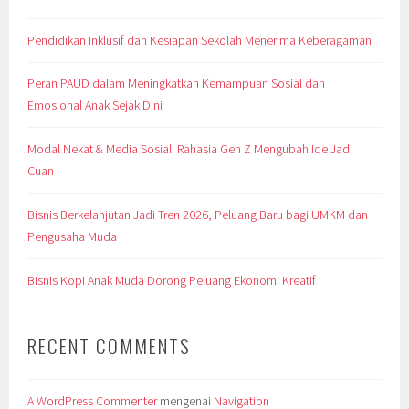
Pendidikan Inklusif dan Kesiapan Sekolah Menerima Keberagaman
Peran PAUD dalam Meningkatkan Kemampuan Sosial dan
Emosional Anak Sejak Dini
Modal Nekat & Media Sosial: Rahasia Gen Z Mengubah Ide Jadi
Cuan
Bisnis Berkelanjutan Jadi Tren 2026, Peluang Baru bagi UMKM dan
Pengusaha Muda
Bisnis Kopi Anak Muda Dorong Peluang Ekonomi Kreatif
RECENT COMMENTS
A WordPress Commenter
mengenai
Navigation