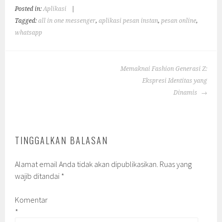
Posted in:
Aplikasi
|
Tagged:
all in one messenger
,
aplikasi pesan instan
,
pesan online
,
whatsapp
POST
Memaknai Fashion Generasi Z:
NAVIGATION
Ekspresi Identitas yang
Dinamis
TINGGALKAN BALASAN
Alamat email Anda tidak akan dipublikasikan.
Ruas yang
wajib ditandai
*
Komentar
*