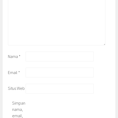
Nama
*
Email
*
Situs Web
Simpan
nama,
email,