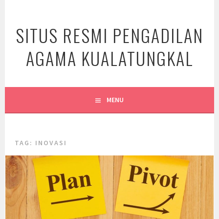
Skip
to
SITUS RESMI PENGADILAN
content
AGAMA KUALATUNGKAL
MENU
TAG:
INOVASI