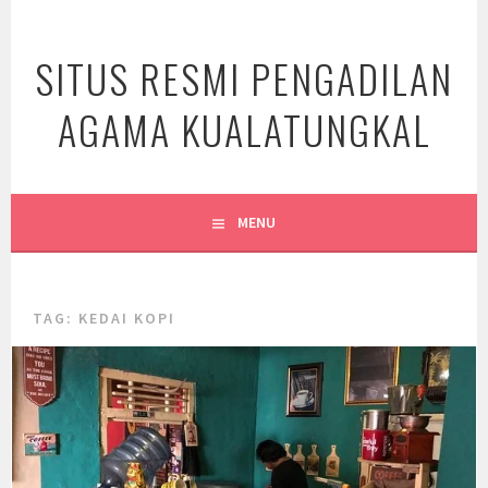
Skip
to
SITUS RESMI PENGADILAN
content
AGAMA KUALATUNGKAL
MENU
TAG:
KEDAI KOPI