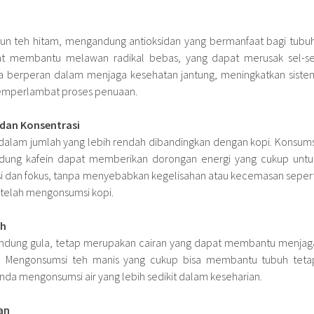
pun teh hitam, mengandung antioksidan yang bermanfaat bagi tubuh
at membantu melawan radikal bebas, yang dapat merusak sel-se
juga berperan dalam menjaga kesehatan jantung, meningkatkan siste
emperlambat proses penuaan.
 dan Konsentrasi
alam jumlah yang lebih rendah dibandingkan dengan kopi. Konsums
dung kafein dapat memberikan dorongan energi yang cukup untu
i dan fokus, tanpa menyebabkan kegelisahan atau kecemasan sepert
etelah mengonsumsi kopi.
uh
ndung gula, tetap merupakan cairan yang dapat membantu menjag
h. Mengonsumsi teh manis yang cukup bisa membantu tubuh teta
 Anda mengonsumsi air yang lebih sedikit dalam keseharian.
an