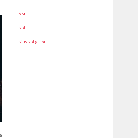
slot
slot
situs slot gacor
a