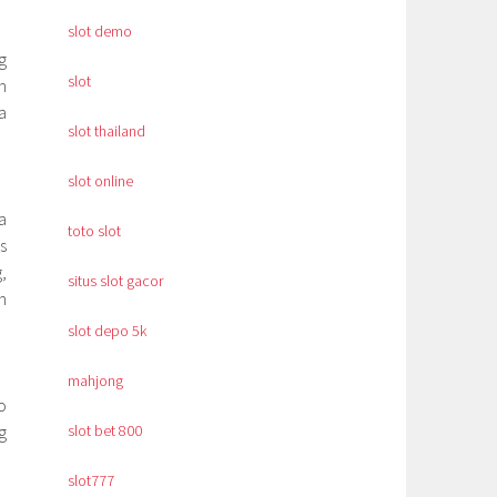
slot demo
g
slot
n
a
slot thailand
slot online
a
toto slot
s
,
situs slot gacor
n
slot depo 5k
mahjong
o
g
slot bet 800
slot777