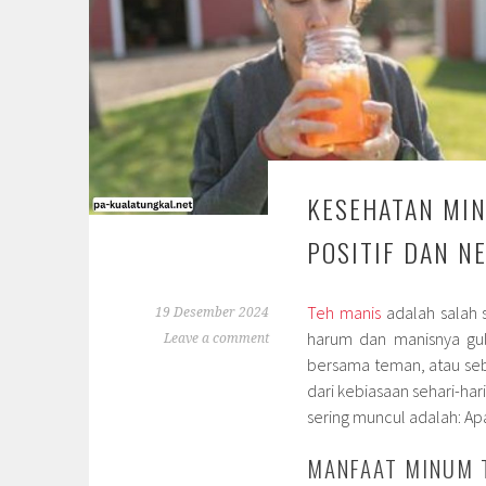
KESEHATAN MIN
POSITIF DAN N
Teh manis
adalah salah 
19 Desember 2024
harum dan manisnya gul
Leave a comment
bersama teman, atau seb
dari kebiasaan sehari-h
sering muncul adalah: Ap
MANFAAT MINUM 