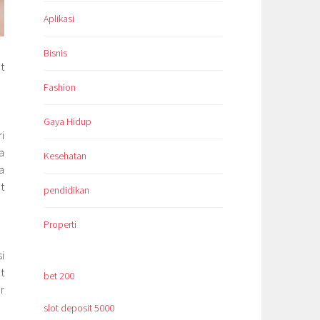
Aplikasi
Bisnis
t
Fashion
Gaya Hidup
i
a
Kesehatan
a
t
pendidikan
Properti
i
t
bet 200
r
slot deposit 5000