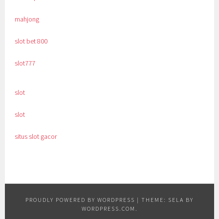
mahjong
slot bet 800
slot777
slot
slot
situs slot gacor
PROUDLY POWERED BY WORDPRESS
|
THEME: SELA BY
WORDPRESS.COM
.