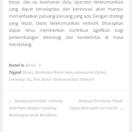
besar, dan isu keamanan data, operator telekomunikasi
yang dapat beradaptasi dan berinovasi akan mampu
memanfaatkan peluang-peluang yang ada. Dengan strategi
yang tepat, bisnis telekomunikasi network diharapkan
dapat terus memberikan kontribusi signifikan bagi
perkembangan teknologi dan konektivitas di masa
mendatang.
Posted in:
Bisnis
|
Tagged:
Bisnis
,
Membantu Pencernaan
,
pemasaran digital
,
Teknologi 5G
,
Tren Bisnis Telekomunikasi Network
POST
Manfaat Jalan Kaki: Aktivitas
Menjaga Kesehatan Tubuh:
NAVIGATION
Sederhana dengan Segudang
Upaya Mencegah Cuci Darah
Keuntungan untuk Kesehatan