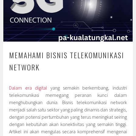
MEMAHAMI BISNIS TELEKOMUNIKASI
NETWORK
Dalam era digital
yang semakin berkembang, industri
telekomunikasi memegang peranan kunci dalam
menghubungkan dunia. Bisnis telekomunikasi network
menjadi salah satu sektor yang paling dinamis dan strategis,
dengan potensi pertumbuhan yang terus meningkat seiring
dengan kebutuhan akan konektivitas yang semakin tinggi.
Artikel ini akan mengulas secara komprehensif mengenai