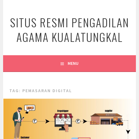
Skip
to
SITUS RESMI PENGADILAN
content
AGAMA KUALATUNGKAL
MENU
TAG:
PEMASARAN DIGITAL