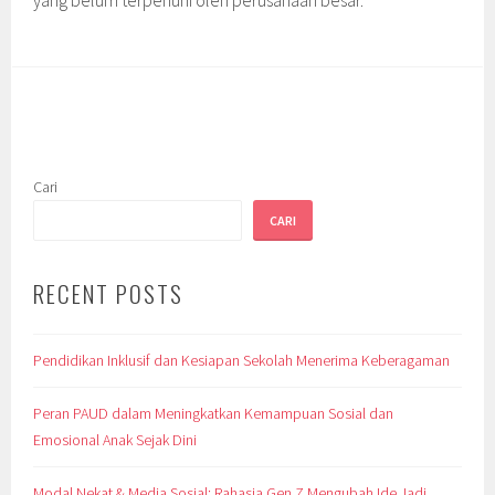
yang belum terpenuhi oleh perusahaan besar.
Cari
CARI
RECENT POSTS
Pendidikan Inklusif dan Kesiapan Sekolah Menerima Keberagaman
Peran PAUD dalam Meningkatkan Kemampuan Sosial dan
Emosional Anak Sejak Dini
Modal Nekat & Media Sosial: Rahasia Gen Z Mengubah Ide Jadi