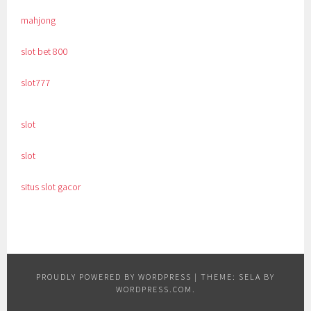
mahjong
slot bet 800
slot777
slot
slot
situs slot gacor
PROUDLY POWERED BY WORDPRESS
|
THEME: SELA BY
WORDPRESS.COM
.