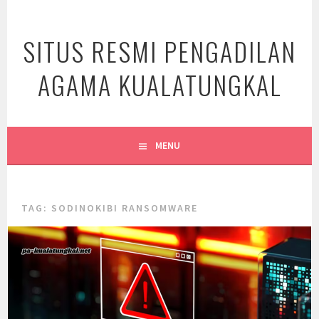
Skip
to
SITUS RESMI PENGADILAN
content
AGAMA KUALATUNGKAL
MENU
TAG:
SODINOKIBI RANSOMWARE