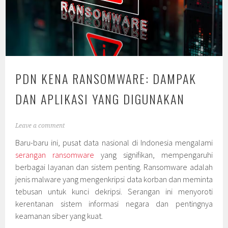
PDN KENA RANSOMWARE: DAMPAK
DAN APLIKASI YANG DIGUNAKAN
Leave a comment
Baru-baru ini, pusat data nasional di Indonesia mengalami
serangan ransomware
yang signifikan, mempengaruhi
berbagai layanan dan sistem penting. Ransomware adalah
jenis malware yang mengenkripsi data korban dan meminta
tebusan untuk kunci dekripsi. Serangan ini menyoroti
kerentanan sistem informasi negara dan pentingnya
keamanan siber yang kuat.