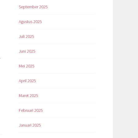
September 2025
Agustus 2025
Juli 2025
Juni 2025
.
Mei 2025
April 2025
Maret 2025
Februari 2025
Januari 2025