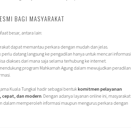
RESMI BAGI MASYARAKAT
aat besar, antara lain:
rakat dapat memantau perkara dengan mudah dan jelas.
k perlu datang langsung ke pengadilan hanya untuk mencari informasi
isa diakses dari mana saja selama terhubung ke internet.
mendukung program Mahkamah Agung dalam mewujudkan peradilan
rmasi.
gama Kuala Tungkal hadir sebagai bentuk
komitmen pelayanan
, cepat, dan modern
. Dengan adanya layanan online ini, masyarakat
 dalam memperoleh informasi maupun mengurus perkara dengan