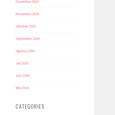
Desember 2024
November 2024
Oktober 2024
September 2024
Agustus 2024
Juli 2024
Juni 2024
Mei 2024
CATEGORIES