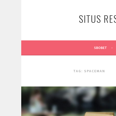
Skip
to
SITUS RE
content
SBOBET
TAG:
SPACEMAN