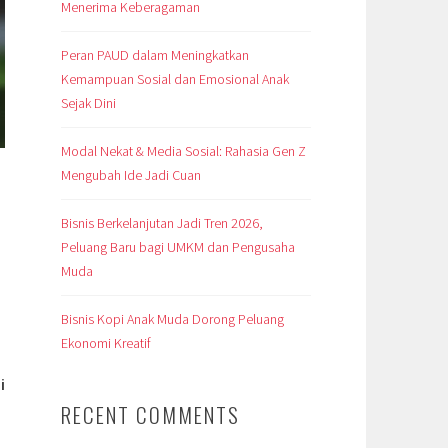
Menerima Keberagaman
Peran PAUD dalam Meningkatkan
Kemampuan Sosial dan Emosional Anak
Sejak Dini
Modal Nekat & Media Sosial: Rahasia Gen Z
Mengubah Ide Jadi Cuan
Bisnis Berkelanjutan Jadi Tren 2026,
Peluang Baru bagi UMKM dan Pengusaha
Muda
Bisnis Kopi Anak Muda Dorong Peluang
Ekonomi Kreatif
i
RECENT COMMENTS