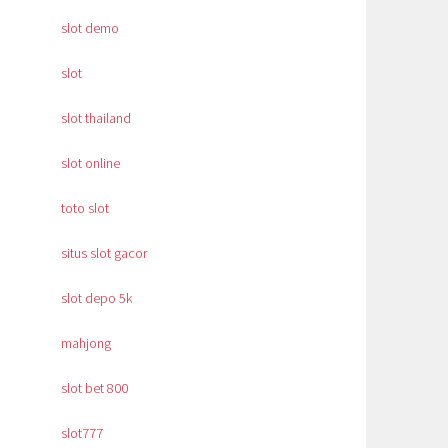
slot demo
slot
slot thailand
slot online
toto slot
situs slot gacor
slot depo 5k
mahjong
slot bet 800
slot777