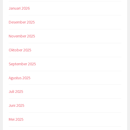
Januari 2026
Desember 2025
November 2025
Oktober 2025
September 2025
Agustus 2025
Juli 2025
Juni 2025
Mei 2025