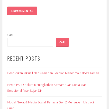
Cari
CARI
RECENT POSTS
Pendidikan Inklusif dan Kesiapan Sekolah Menerima Keberagaman
Peran PAUD dalam Meningkatkan Kemampuan Sosial dan
Emosional Anak Sejak Dini
Modal Nekat & Media Sosial: Rahasia Gen Z Mengubah Ide Jadi
Cuan