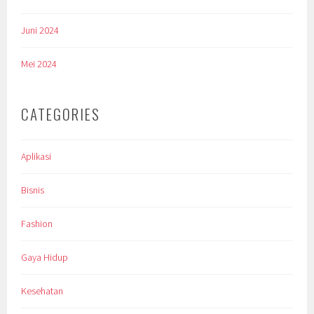
Juni 2024
Mei 2024
CATEGORIES
Aplikasi
Bisnis
Fashion
Gaya Hidup
Kesehatan