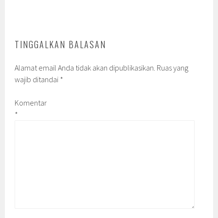
TINGGALKAN BALASAN
Alamat email Anda tidak akan dipublikasikan.
Ruas yang
wajib ditandai
*
Komentar
*