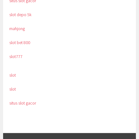
situs slot gacor
slot depo 5k
mahjong
slot bet 800
slot777
slot
slot
situs slot gacor