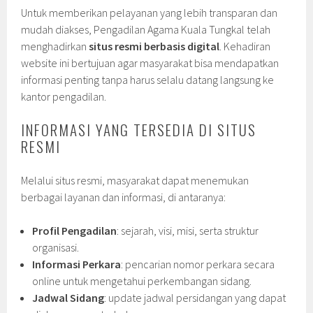
Untuk memberikan pelayanan yang lebih transparan dan
mudah diakses, Pengadilan Agama Kuala Tungkal telah
menghadirkan
situs resmi berbasis digital
. Kehadiran
website ini bertujuan agar masyarakat bisa mendapatkan
informasi penting tanpa harus selalu datang langsung ke
kantor pengadilan.
INFORMASI YANG TERSEDIA DI SITUS
RESMI
Melalui situs resmi, masyarakat dapat menemukan
berbagai layanan dan informasi, di antaranya:
Profil Pengadilan
: sejarah, visi, misi, serta struktur
organisasi.
Informasi Perkara
: pencarian nomor perkara secara
online untuk mengetahui perkembangan sidang.
Jadwal Sidang
: update jadwal persidangan yang dapat