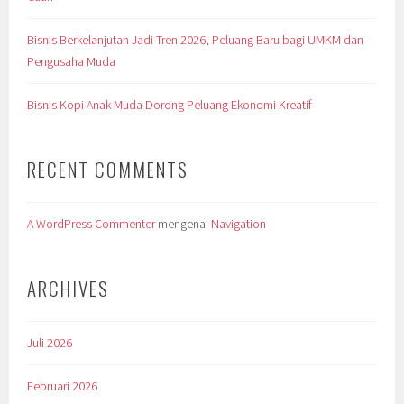
Bisnis Berkelanjutan Jadi Tren 2026, Peluang Baru bagi UMKM dan
Pengusaha Muda
Bisnis Kopi Anak Muda Dorong Peluang Ekonomi Kreatif
RECENT COMMENTS
A WordPress Commenter
mengenai
Navigation
ARCHIVES
Juli 2026
Februari 2026