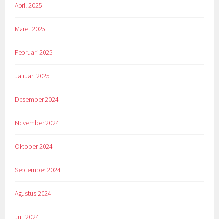
April 2025
Maret 2025
Februari 2025
Januari 2025
Desember 2024
November 2024
Oktober 2024
September 2024
Agustus 2024
Juli 2024