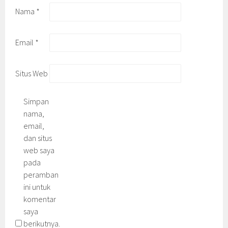
Nama
*
Email
*
Situs Web
Simpan
nama,
email,
dan situs
web saya
pada
peramban
ini untuk
komentar
saya
berikutnya.