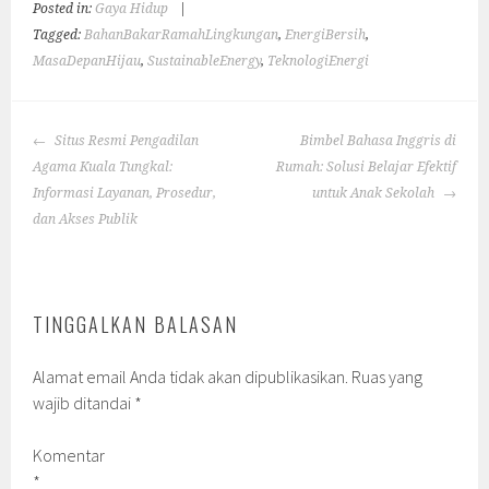
Posted in:
Gaya Hidup
|
Tagged:
BahanBakarRamahLingkungan
,
EnergiBersih
,
MasaDepanHijau
,
SustainableEnergy
,
TeknologiEnergi
POST
Situs Resmi Pengadilan
Bimbel Bahasa Inggris di
NAVIGATION
Agama Kuala Tungkal:
Rumah: Solusi Belajar Efektif
Informasi Layanan, Prosedur,
untuk Anak Sekolah
dan Akses Publik
TINGGALKAN BALASAN
Alamat email Anda tidak akan dipublikasikan.
Ruas yang
wajib ditandai
*
Komentar
*