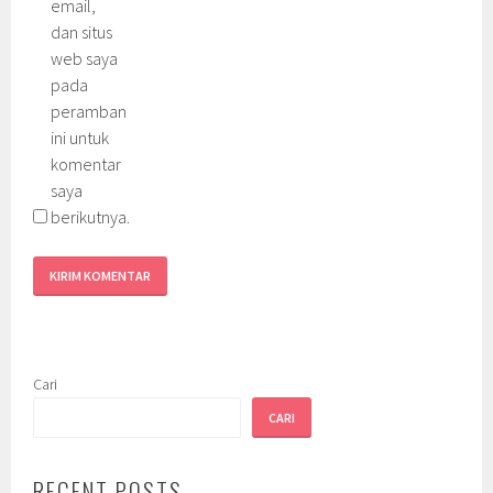
email,
dan situs
web saya
pada
peramban
ini untuk
komentar
saya
berikutnya.
Cari
CARI
RECENT POSTS