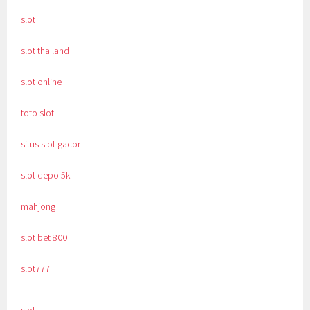
slot
slot thailand
slot online
toto slot
situs slot gacor
slot depo 5k
mahjong
slot bet 800
slot777
slot