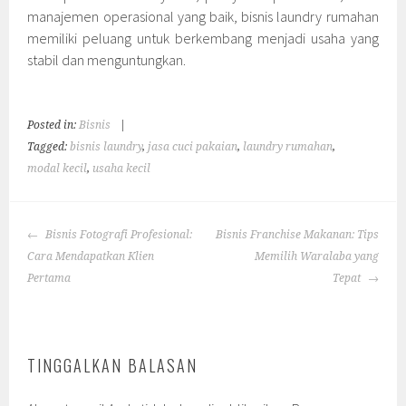
manajemen operasional yang baik, bisnis laundry rumahan
memiliki peluang untuk berkembang menjadi usaha yang
stabil dan menguntungkan.
Posted in:
Bisnis
|
Tagged:
bisnis laundry
,
jasa cuci pakaian
,
laundry rumahan
,
modal kecil
,
usaha kecil
POST
Bisnis Fotografi Profesional:
Bisnis Franchise Makanan: Tips
NAVIGATION
Cara Mendapatkan Klien
Memilih Waralaba yang
Pertama
Tepat
TINGGALKAN BALASAN