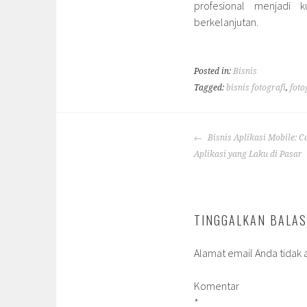
profesional menjadi 
berkelanjutan.
Posted in:
Bisnis
Tagged:
bisnis fotografi
,
foto
POST
Bisnis Aplikasi Mobile: 
NAVIGATION
Aplikasi yang Laku di Pasar
TINGGALKAN BALA
Alamat email Anda tidak a
Komentar
*