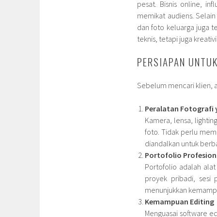
pesat. Bisnis online, i
memikat audiens. Selain 
dan foto keluarga juga t
teknis, tetapi juga kreat
PERSIAPAN UNTUK
Sebelum mencari klien, a
Peralatan Fotografi
Kamera, lensa, lightin
foto. Tidak perlu mem
diandalkan untuk berba
Portofolio Profesion
Portofolio adalah ala
proyek pribadi, ses
menunjukkan kemampua
Kemampuan Editing
Menguasai software ed