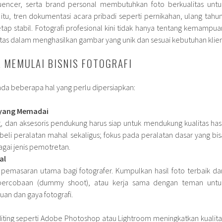
nfluencer, serta brand personal membutuhkan foto berkualitas untu
itu, tren dokumentasi acara pribadi seperti pernikahan, ulang tahun
etap stabil. Fotografi profesional kini tidak hanya tentang kemampua
ivitas dalam menghasilkan gambar yang unik dan sesuai kebutuhan klien
 MEMULAI BISNIS FOTOGRAFI
da beberapa hal yang perlu dipersiapkan:
 yang Memadai
g, dan aksesoris pendukung harus siap untuk mendukung kualitas hasi
beli peralatan mahal sekaligus; fokus pada peralatan dasar yang bis
gai jenis pemotretan.
al
t pemasaran utama bagi fotografer. Kumpulkan hasil foto terbaik dar
i percobaan (dummy shoot), atau kerja sama dengan teman untu
n dan gaya fotografi.
iting seperti Adobe Photoshop atau Lightroom meningkatkan kualita