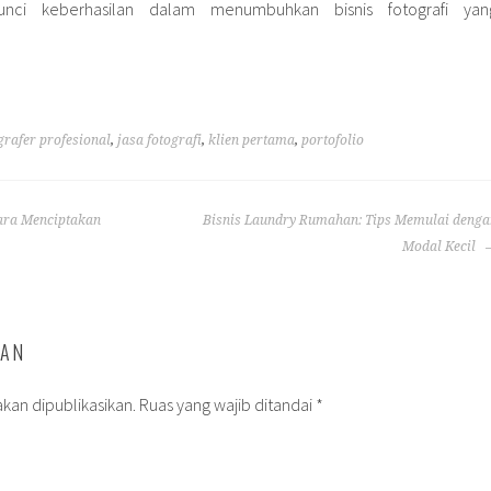
kunci keberhasilan dalam menumbuhkan bisnis fotografi yan
grafer profesional
,
jasa fotografi
,
klien pertama
,
portofolio
Cara Menciptakan
Bisnis Laundry Rumahan: Tips Memulai denga
Modal Kecil
SAN
kan dipublikasikan.
Ruas yang wajib ditandai
*