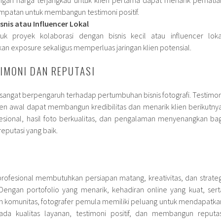
patan untuk membangun testimoni positif.
snis atau Influencer Lokal
k proyek kolaborasi dengan bisnis kecil atau influencer loka
exposure sekaligus memperluas jaringan klien potensial.
IMONI DAN REPUTASI
sangat berpengaruh terhadap pertumbuhan bisnis fotografi. Testimon
ien awal dapat membangun kredibilitas dan menarik klien berikutnya
fesional, hasil foto berkualitas, dan pengalaman menyenangkan bag
eputasi yang baik.
 profesional membutuhkan persiapan matang, kreativitas, dan strateg
engan portofolio yang menarik, kehadiran online yang kuat, sert
n komunitas, fotografer pemula memiliki peluang untuk mendapatka
ada kualitas layanan, testimoni positif, dan membangun reputas