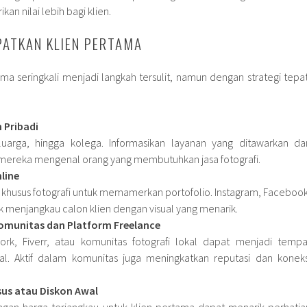
kan nilai lebih bagi klien.
ATKAN KLIEN PERTAMA
a seringkali menjadi langkah tersulit, namun dengan strategi tepat
 Pribadi
luarga, hingga kolega. Informasikan layanan yang ditawarkan da
ka mereka mengenal orang yang membutuhkan jasa fotografi.
line
l khusus fotografi untuk memamerkan portofolio. Instagram, Facebook
uk menjangkau calon klien dengan visual yang menarik.
munitas dan Platform Freelance
ork, Fiverr, atau komunitas fotografi lokal dapat menjadi tempa
. Aktif dalam komunitas juga meningkatkan reputasi dan koneks
us atau Diskon Awal
gan harga terjangkau untuk klien pertama dapat menarik perhatia