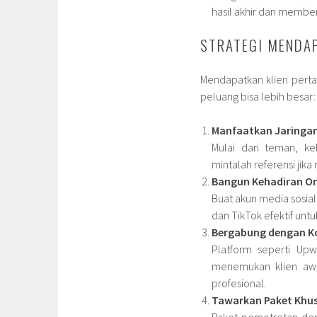
hasil akhir dan memberi
STRATEGI MENDAP
Mendapatkan klien pertam
peluang bisa lebih besar:
Manfaatkan Jaringan
Mulai dari teman, ke
mintalah referensi ji
Bangun Kehadiran On
Buat akun media sosia
dan TikTok efektif unt
Bergabung dengan Ko
Platform seperti Upw
menemukan klien awal
profesional.
Tawarkan Paket Khus
Paket pemotretan den