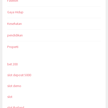
Fashion
Gaya Hidup
Kesehatan
pendidikan
Properti
bet 200
slot deposit 5000
slot demo
slot
slot thailand