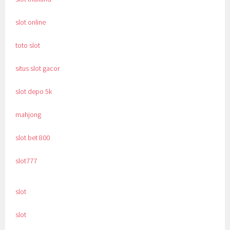
slot online
toto slot
situs slot gacor
slot depo 5k
mahjong
slot bet 800
slot777
slot
slot