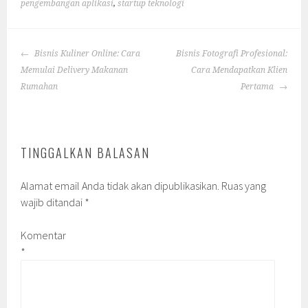
pengembangan aplikasi
,
startup teknologi
POST
Bisnis Kuliner Online: Cara
Bisnis Fotografi Profesional:
NAVIGATION
Memulai Delivery Makanan
Cara Mendapatkan Klien
Rumahan
Pertama
TINGGALKAN BALASAN
Alamat email Anda tidak akan dipublikasikan.
Ruas yang
wajib ditandai
*
Komentar
*