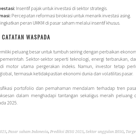
estasi:
Insentif pajak untuk investasi di sektor strategis.
masi:
Percepatan reformasi birokrasi untuk menarik investasi asing.
ngkatkan peran UMKM di pasar saham melalui insentif khusus.
N CATATAN WASPADA
miliki peluang besar untuk tumbuh seiring dengan perbaikan ekonom
emerintah. Sektor-sektor seperti teknologi, energi terbarukan, da
jadi motor utama pergerakan indeks. Namun, investor tetap perl
lobal, termasuk ketidakpastian ekonomi dunia dan volatilitas pasar.
ersifikasi portofolio dan pemahaman mendalam terhadap tren pasa
uksesan dalam menghadapi tantangan sekaligus meraih peluang d
ada 2025.
2025
,
Pasar saham Indonesia
,
Prediksi IHSG 2025
,
Sektor unggulan IHSG
,
Targe