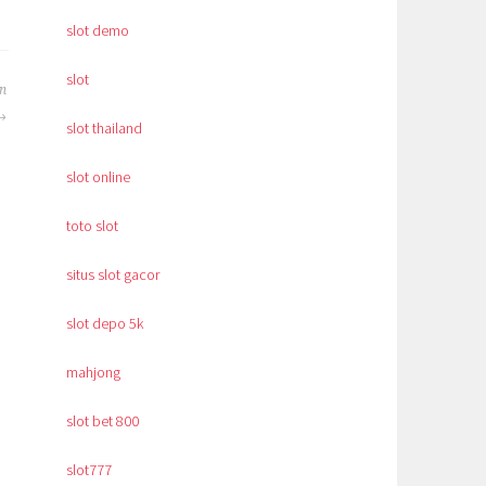
slot demo
slot
an
slot thailand
slot online
toto slot
situs slot gacor
slot depo 5k
mahjong
slot bet 800
slot777