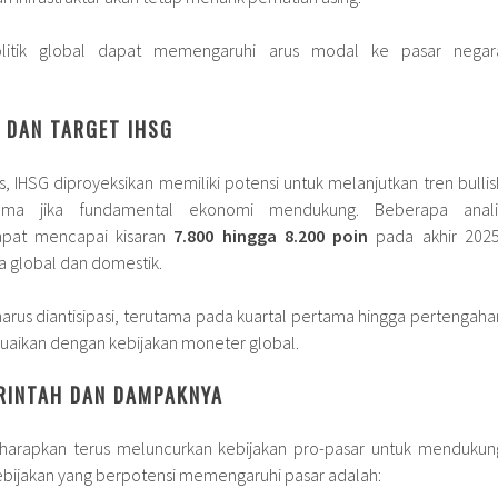
litik global dapat memengaruhi arus modal ke pasar negar
S DAN TARGET IHSG
s, IHSG diproyeksikan memiliki potensi untuk melanjutkan tren bullis
tama jika fundamental ekonomi mendukung. Beberapa anali
pat mencapai kisaran
7.800 hingga 8.200 poin
pada akhir 2025
a global dan domestik.
 harus diantisipasi, terutama pada kuartal pertama hingga pertengaha
suaikan dengan kebijakan moneter global.
ERINTAH DAN DAMPAKNYA
iharapkan terus meluncurkan kebijakan pro-pasar untuk mendukun
ebijakan yang berpotensi memengaruhi pasar adalah: