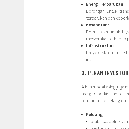
Energi Terbarukan:
Dorongan untuk trans
terbarukan dan keberl
Kesehatan:
Permintaan untuk lay
masyarakat terhadap p
Infrastruktur:
Proyek IKN dan invest
ini.
3. PERAN INVESTOR
Aliran modal asing juga 
asing diperkirakan aka
terutama menjelang dan 
Peluang:
Stabilitas politik ya
Sektor komoditas dan