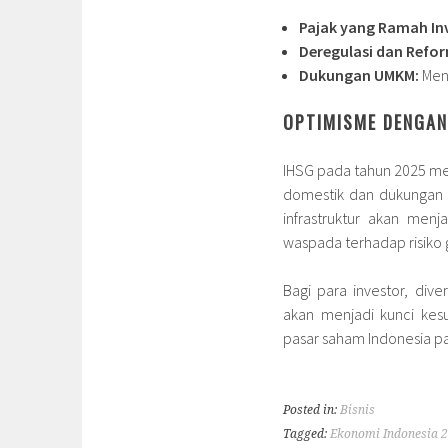
Pajak yang Ramah Inv
Deregulasi dan Refor
Dukungan UMKM:
Meni
OPTIMISME DENGA
IHSG pada tahun 2025 me
domestik dan dukungan p
infrastruktur akan men
waspada terhadap risiko g
Bagi para investor, div
akan menjadi kunci kes
pasar saham Indonesia p
Posted in:
Bisnis
Tagged:
Ekonomi Indonesia 