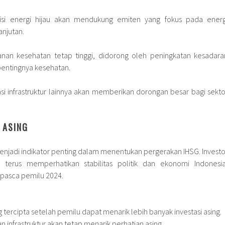
isi energi hijau akan mendukung emiten yang fokus pada energ
anjutan.
anan kesehatan tetap tinggi, didorong oleh peningkatan kesadara
entingnya kesehatan.
asi infrastruktur lainnya akan memberikan dorongan besar bagi sekto
 ASING
menjadi indikator penting dalam menentukan pergerakan IHSG. Investo
n terus memperhatikan stabilitas politik dan ekonomi Indonesia
pasca pemilu 2024.
ng tercipta setelah pemilu dapat menarik lebih banyak investasi asing.
 infrastruktur akan tetap menarik perhatian asing.