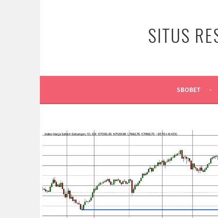
Skip
to
SITUS RE
content
SBOBET