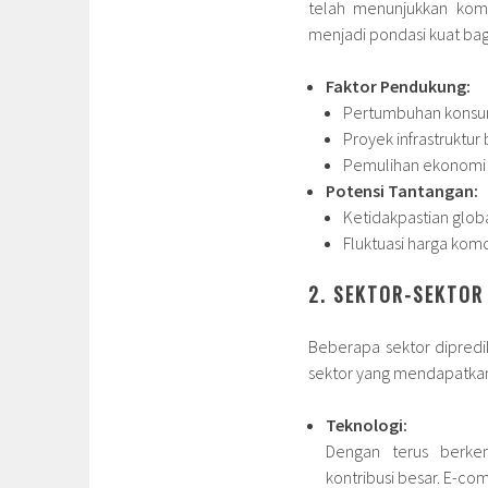
telah menunjukkan komit
menjadi pondasi kuat bag
Faktor Pendukung:
Pertumbuhan konsum
Proyek infrastruktur 
Pemulihan ekonomi 
Potensi Tantangan:
Ketidakpastian globa
Fluktuasi harga kom
2. SEKTOR-SEKTOR
Beberapa sektor dipredi
sektor yang mendapatkan 
Teknologi:
Dengan terus berkem
kontribusi besar. E-co