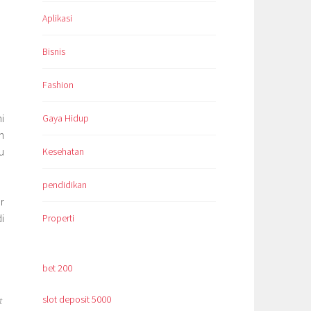
Aplikasi
Bisnis
Fashion
i
Gaya Hidup
n
u
Kesehatan
pendidikan
r
i
Properti
bet 200
slot deposit 5000
t