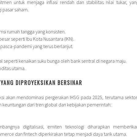
men untuk menjaga inflasi rendah dan stabilitas nilai tukar, yan
i pasar saham.
si rumah tangga yang konsisten.
besar seperti Ibu Kota Nusantara (IKN).
pasca-pandemi yang terus berlanjut.
l seperti kenaikan suku bunga oleh bank sentral di negara maju.
oditas utama.
 YANG DIPROYEKSIKAN BERSINAR
ksi akan mendominasi pergerakan IHSG pada 2025, terutama sektor
keuntungan dari tren global dan kebijakan pemerintah:
bangnya digitalisasi, emiten teknologi diharapkan memberika
mmerce dan fintech diperkirakan tetap menjadi daya tarik utama.