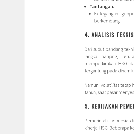
Tantangan:
Ketegangan geopo
berkembang.
4. ANALISIS TEKNI
Dari sudut pandang tekni
jangka panjang, teru
memperkirakan IHSG da
tergantung pada dinamik
Namun, volatilitas tetap
tahun, saat pasar menye
5. KEBIJAKAN PEM
Pemerintah Indonesia d
kinerja IHSG. Beberapa k