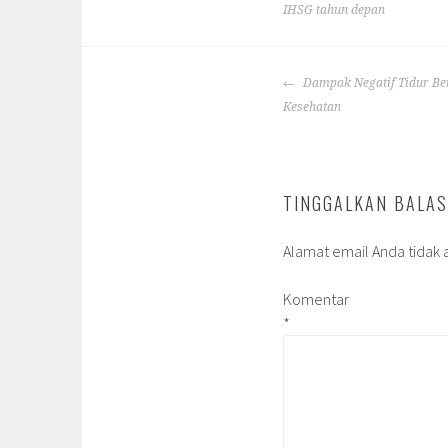
IHSG tahun depan
POST
Dampak Negatif Tidur Ber
NAVIGATION
Kesehatan
TINGGALKAN BALA
Alamat email Anda tidak a
Komentar
*